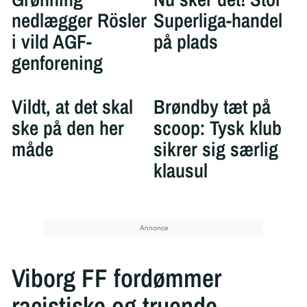
nedlægger Rösler
Superliga-handel
i vild AGF-
på plads
genforening
Vildt, at det skal
Brøndby tæt på
ske på den her
scoop: Tysk klub
måde
sikrer sig særlig
klausul
Viborg FF fordømmer
racistiske og truende