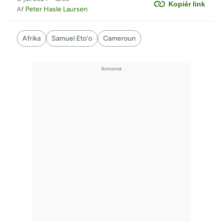
Kopiér link
Peter Hasle Laursen
Af
Afrika
Samuel Eto’o
Cameroun