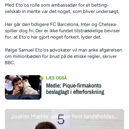
Med Eto'os rolle som ambassadør for et betting-
selskab in mente var det noget, som bliver undersøgt.
Her går den tidligere FC Barcelona, Inter og Chelsea-
spiller dog fri. Der er ikke fundet tilstrækkelige beviser
for, at Eto'o har gjort noget forkert, lyder det.
Ifølge Samuel Eto'os advokater vil man anke afgørelsen
om millionbøden for brud på de etiske regler, skriver
BBC.
Medie: Pique-firmakonto
beslaglagt i efterforskning
Joakim Mæhle udtager fem landsholdsspillere til Counter Strike