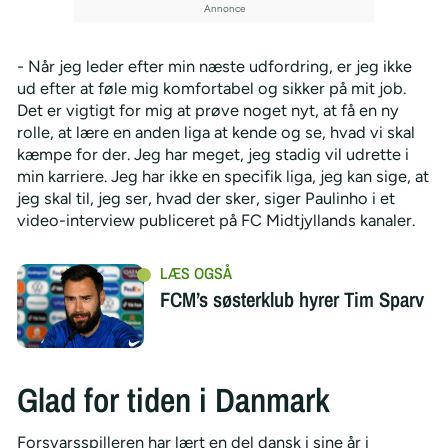
- Når jeg leder efter min næste udfordring, er jeg ikke
ud efter at føle mig komfortabel og sikker på mit job.
Det er vigtigt for mig at prøve noget nyt, at få en ny
rolle, at lære en anden liga at kende og se, hvad vi skal
kæmpe for der. Jeg har meget, jeg stadig vil udrette i
min karriere. Jeg har ikke en specifik liga, jeg kan sige, at
jeg skal til, jeg ser, hvad der sker, siger Paulinho i et
video-interview publiceret på FC Midtjyllands kanaler.
FCM’s søsterklub hyrer Tim Sparv
Glad for tiden i Danmark
Forsvarsspilleren har lært en del dansk i sine år i