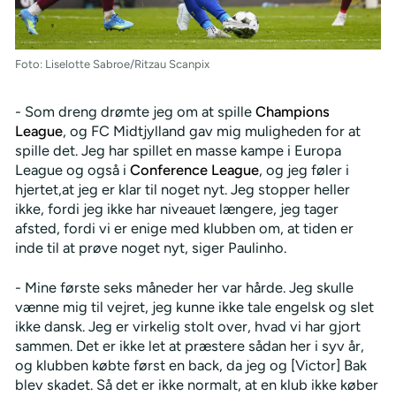
Foto: Liselotte Sabroe/Ritzau Scanpix
- Som dreng drømte jeg om at spille
Champions
League
, og FC Midtjylland gav mig muligheden for at
spille det. Jeg har spillet en masse kampe i Europa
League og også i
Conference League
, og jeg føler i
hjertet,at jeg er klar til noget nyt. Jeg stopper heller
ikke, fordi jeg ikke har niveauet længere, jeg tager
afsted, fordi vi er enige med klubben om, at tiden er
inde til at prøve noget nyt, siger Paulinho.
- Mine første seks måneder her var hårde. Jeg skulle
vænne mig til vejret, jeg kunne ikke tale engelsk og slet
ikke dansk. Jeg er virkelig stolt over, hvad vi har gjort
sammen. Det er ikke let at præstere sådan her i syv år,
og klubben købte først en back, da jeg og [Victor] Bak
blev skadet. Så det er ikke normalt, at en klub ikke køber