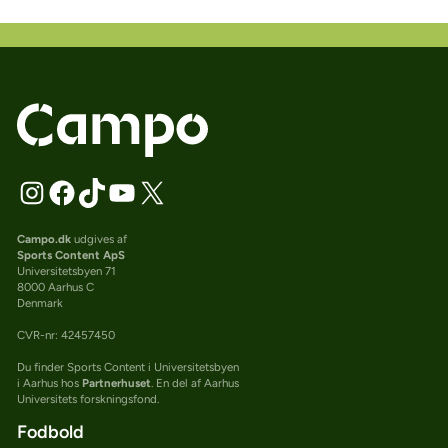
Campo.dk
udgives af
Sports Content ApS
Universitetsbyen 71
8000 Aarhus C
Denmark
CVR-nr: 42457450
Du finder Sports Content i Universitetsbyen
i Aarhus hos
Partnerhuset
. En del af Aarhus
Universitets forskningsfond.
Fodbold