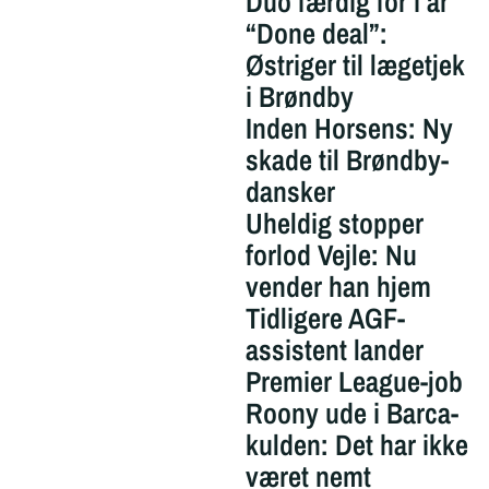
Duo færdig for i år
“Done deal”:
Østriger til lægetjek
i Brøndby
Inden Horsens: Ny
skade til Brøndby-
dansker
Uheldig stopper
forlod Vejle: Nu
vender han hjem
Tidligere AGF-
assistent lander
Premier League-job
Roony ude i Barca-
kulden: Det har ikke
været nemt