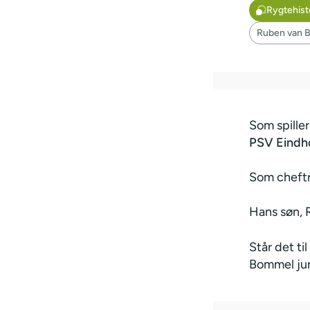
Rygtehist
Ruben van 
Som spille
PSV Eindh
Som cheftræ
Hans søn, 
Står det ti
Bommel juni