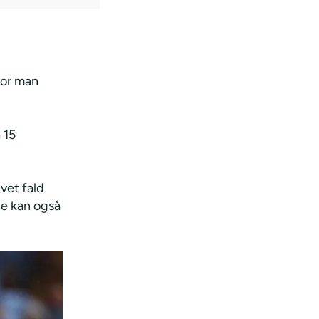
vor man
 15
ivet fald
rne kan også