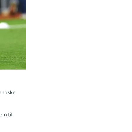
landske
m til