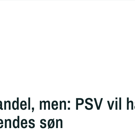
ndel, men: PSV vil ha
endes søn