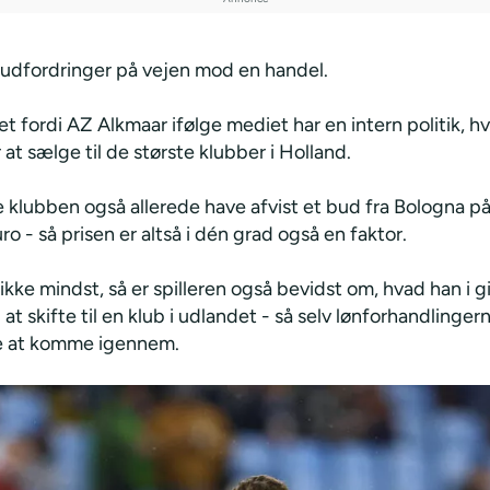
 udfordringer på vejen mod en handel.
t fordi AZ Alkmaar ifølge mediet har en intern politik, h
 at sælge til de største klubber i Holland.
le klubben også allerede have afvist et bud fra Bologna på
uro - så prisen er altså i dén grad også en faktor.
ikke mindst, så er spilleren også bevidst om, hvad han i g
 at skifte til en klub i udlandet - så selv lønforhandlinge
e at komme igennem.