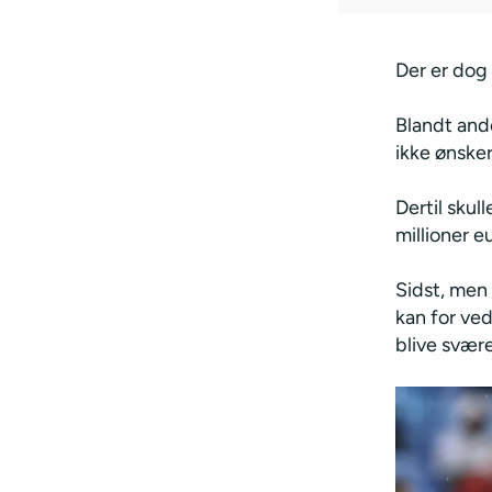
Der er dog
Blandt ande
ikke ønsker
Dertil skul
millioner e
Sidst, men 
kan for ved
blive svær