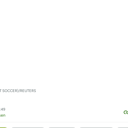
ORT SOCCER)/REUTERS
1:49
sen