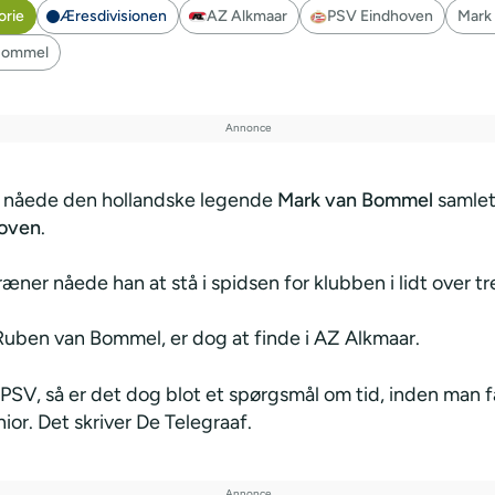
orie
Æresdivisionen
AZ Alkmaar
PSV Eindhoven
Mark
Bommel
r nåede den hollandske legende
Mark van Bommel
samlet 
oven
.
ner nåede han at stå i spidsen for klubben i lidt over tre
Ruben van Bommel, er dog at finde i AZ Alkmaar.
l PSV, så er det dog blot et spørgsmål om tid, inden man få
or. Det skriver De Telegraaf.