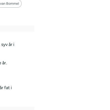
 van Bommel
syv år i
 år.
r fat i