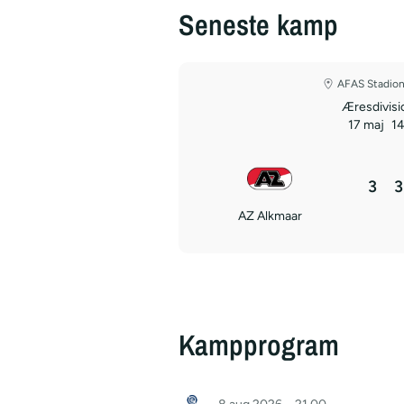
Seneste kamp
AFAS Stadion
Æresdivis
17 maj
14
3
3
AZ Alkmaar
Kampprogram