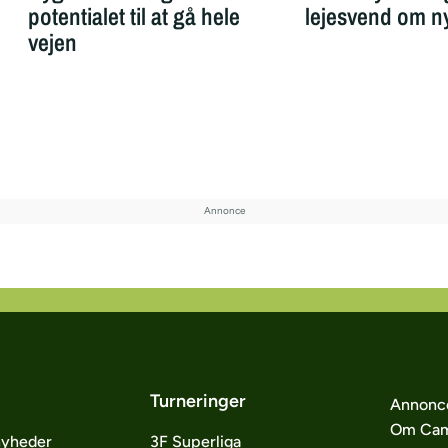
potentialet til at gå hele
lejesvend om ny
vejen
Turneringer
Annonc
Om Cam
nyheder
3F Superliga