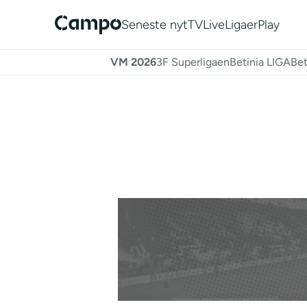
Seneste nyt
TV
Live
Ligaer
Play
VM 2026
3F Superligaen
Betinia LIGA
Bet