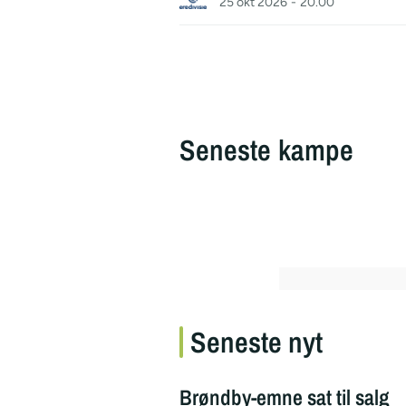
25 okt 2026
-
20.00
Seneste kampe
Seneste nyt
Brøndby-emne sat til salg