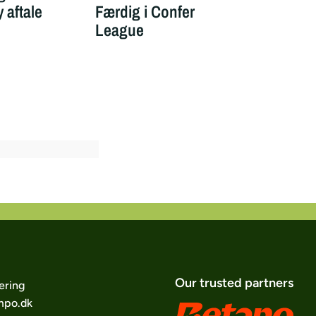
 aftale
Færdig i Conference
ydm
League
Our trusted partners
ering
po.dk