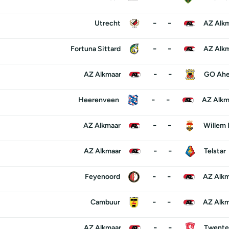
-
-
Utrecht
AZ Alk
-
-
Fortuna Sittard
AZ Alk
-
-
AZ Alkmaar
GO Ahe
-
-
Heerenveen
AZ Alkm
-
-
AZ Alkmaar
Willem I
-
-
AZ Alkmaar
Telstar
-
-
Feyenoord
AZ Alkm
-
-
Cambuur
AZ Alkm
-
-
AZ Alkmaar
Twente