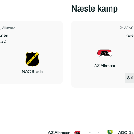
Næste kamp
, Alkmaar
AFAS 
ionen
Æres
.30
AZ Alkmaar
NAC Breda
8 
-
-
AZ Alkmaar
ADO De