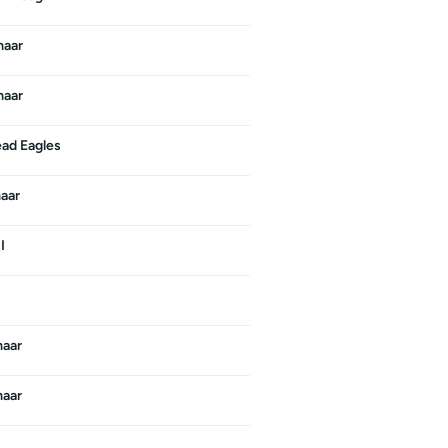
maar
maar
ad Eagles
aar
I
aar
aar