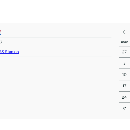
67
man
AS Stadion
27
3
10
17
24
31