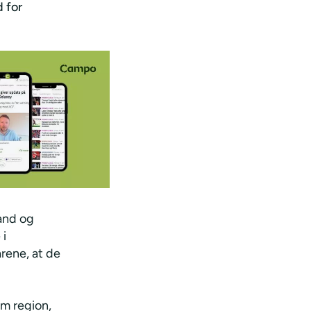
 for
land og
 i
rene, at de
om region,