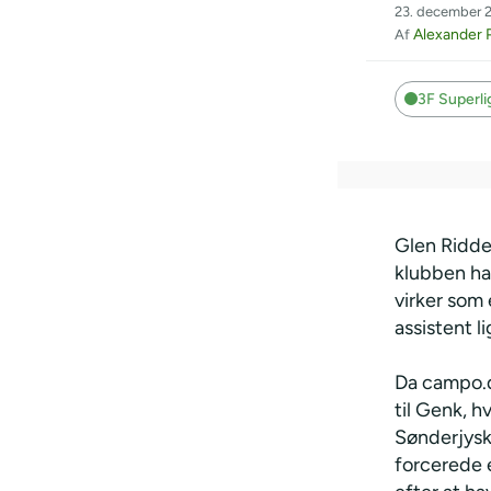
23. december 2
Alexander 
Af
3F Superl
Glen Ridder
klubben ha
virker som
assistent li
Da campo.d
til Genk, h
SønderjyskE
forcerede e