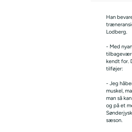
Han bevare
træneransig
Lodberg.
- Med nyan
tilbagevær
kendt for. 
tilføjer:
- Jeg håbe
muskel, ma
man så kan
og på et me
Sønderjysk
sæson.