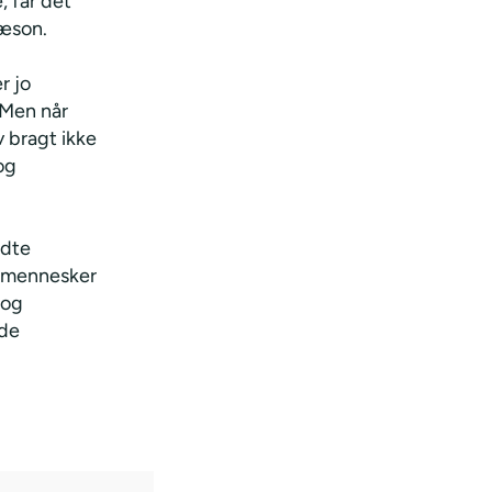
, får det
sæson.
r jo
 Men når
 bragt ikke
og
ndte
e mennesker
 og
vde