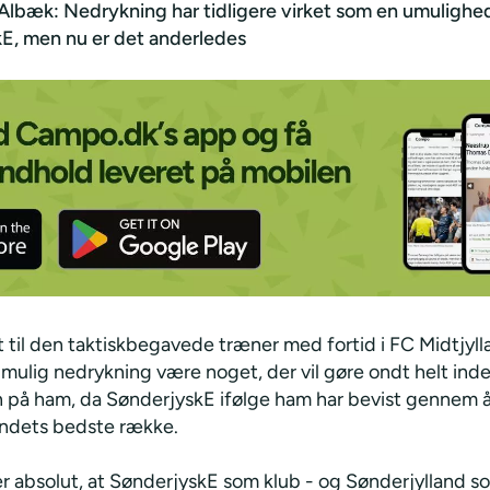
Albæk: Nedrykning har tidligere virket som en umulighed
E, men nu er det anderledes
t til den taktiskbegavede træner med fortid i FC Midtjyl
 mulig nedrykning være noget, der vil gøre ondt helt inde
n på ham, da SønderjyskE ifølge ham har bevist gennem å
 landets bedste række.
r absolut, at SønderjyskE som klub - og Sønderjylland s