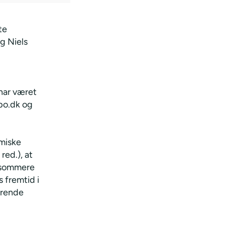
te
g Niels
har været
mpo.dk og
omiske
red.), at
ngsommere
s fremtid i
ærende