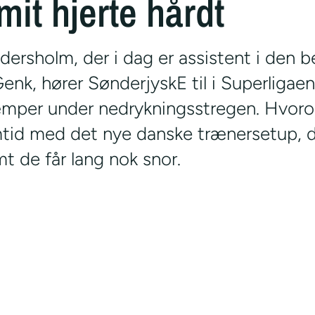
it hjerte hårdt
dersholm, der i dag er assistent i den b
enk, hører SønderjyskE til i Superligaen
per under nedrykningsstregen. Hvorom
mtid med det nye danske trænersetup, de
t de får lang nok snor.