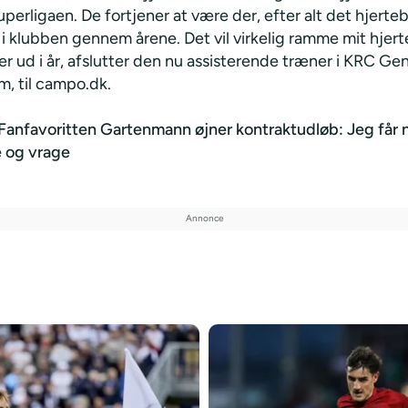
 Superligaen. De fortjener at være der, efter alt det hjerte
 i klubben gennem årene. Det vil virkelig ramme mit hjert
er ud i år, afslutter den nu assisterende træner i KRC Ge
m, til campo.dk.
Fanfavoritten Gartenmann øjner kontraktudløb: Jeg får n
e og vrage