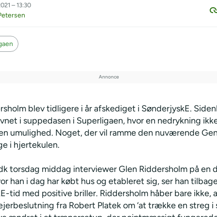
021 – 13:30
Petersen
igaen
sholm blev tidligere i år afskediget i SønderjyskE. Side
vnet i suppedasen i Superligaen, hvor en nedrykning ikk
 en umulighed. Noget, der vil ramme den nuværende Ge
ge i hjertekulen.
k torsdag middag interviewer Glen Riddersholm på en di
vor han i dag har købt hus og etableret sig, ser han tilbag
-tid med positive briller. Riddersholm håber bare ikke, 
jerbeslutning fra Robert Platek om ‘at trække en streg i 