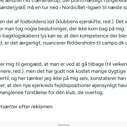
ave ændret i et trænersetup, der pointmæssigt fungerede
 SønderjyskE må en tur ned i NordicBet-ligaen til næste 
 en del af fodboldens lod (klubbens ejerskifte, red.). Det e
vor man tog nogle beslutninger, der ikke kom bag på mig.
 i bagklogskabens lys kan se, at den kompetence der blev
d, er det ærgerligt, nuancerer Riddersholm til campo.dk 
r mig til gengæld, at man er ved at gå tilbage (til velke
nere, red.), men det har godt nok kostet mange dygtig
ertil, og her tænker jeg ikke på mig selv, konstaterer han
r, at den nye ejerkreds fejldispositioner øjensynligt ha
manglende forståelse for den klub, de overtog.
rtsætter efter reklamen.