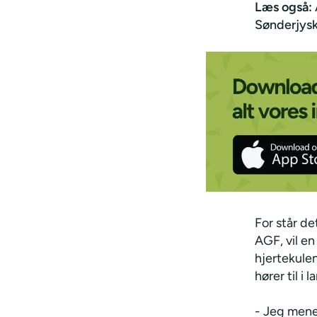
Læs også:
Sønderjysk
For står de
AGF, vil en
hjertekule
hører til i
- Jeg mene