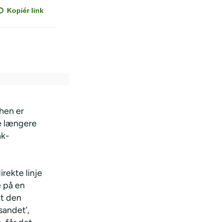
Kopiér link
nhen er
e længere
nk-
rekte linje
e på en
at den
sandet’,