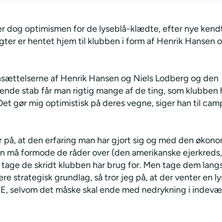
r dog optimismen for de lyseblå-klædte, efter nye kend
ter er hentet hjem til klubben i form af Henrik Hansen o
sættelserne af Henrik Hansen og Niels Lodberg og den
ende stab får man rigtig mange af de ting, som klubben 
Det gør mig optimistisk på deres vegne, siger han til ca
r på, at den erfaring man har gjort sig og med den økon
n må formode de råder over (den amerikanske ejerkreds, 
 tage de skridt klubben har brug for. Men tage dem la
re strategisk grundlag, så tror jeg på, at der venter en ly
E, selvom det måske skal ende med nedrykning i indev