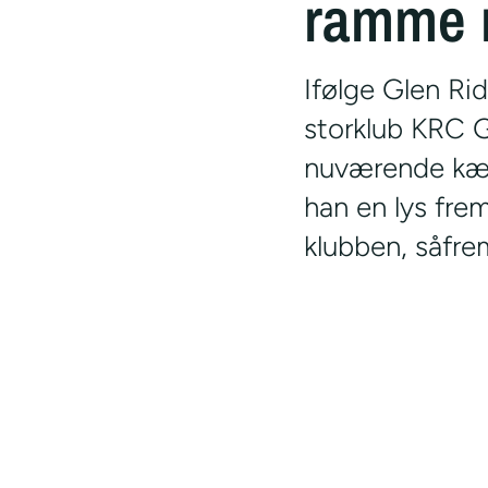
ramme m
Ifølge Glen Rid
storklub KRC G
nuværende kæm
han en lys fre
klubben, såfrem