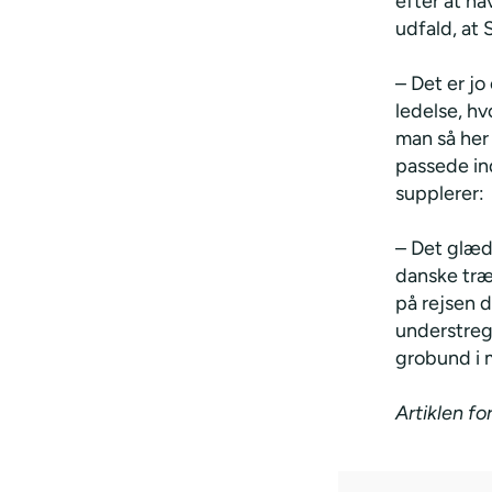
efter at h
udfald, at
– Det er jo
ledelse, h
man så her
passede in
supplerer:
– Det glæde
danske træ
på rejsen d
understrege
grobund i 
Artiklen fo