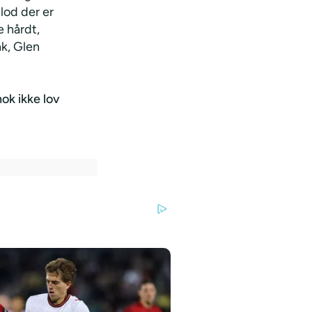
blod der er
e hårdt,
nk, Glen
ok ikke lov