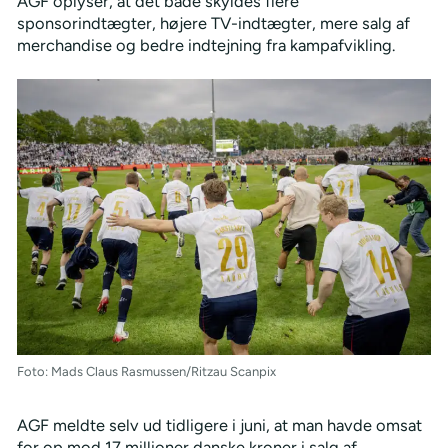
AGF oplyser, at det både skyldes flere
sponsorindtægter, højere TV-indtægter, mere salg af
merchandise og bedre indtejning fra kampafvikling.
Foto: Mads Claus Rasmussen/Ritzau Scanpix
AGF meldte selv ud tidligere i juni, at man havde omsat
for op mod 17 millioner danske kroner i salg af