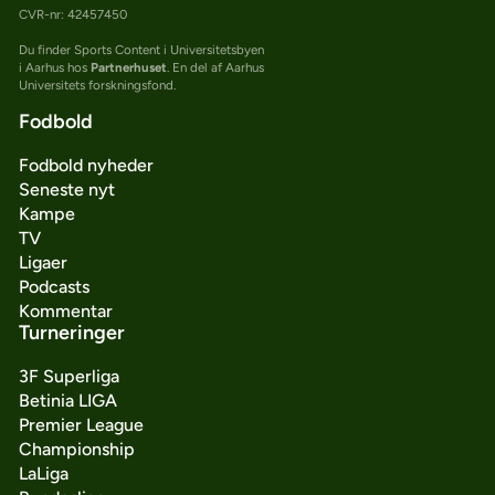
CVR-nr: 42457450
Du finder Sports Content i Universitetsbyen
i Aarhus hos
Partnerhuset
. En del af Aarhus
Universitets forskningsfond.
Fodbold
Fodbold nyheder
Seneste nyt
Kampe
TV
Ligaer
Podcasts
Kommentar
Turneringer
3F Superliga
Betinia LIGA
Premier League
Championship
LaLiga