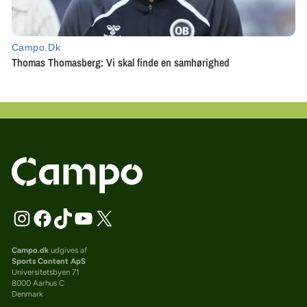
Campo.dk
udgives af
Sports Content ApS
Universitetsbyen 71
8000 Aarhus C
Denmark