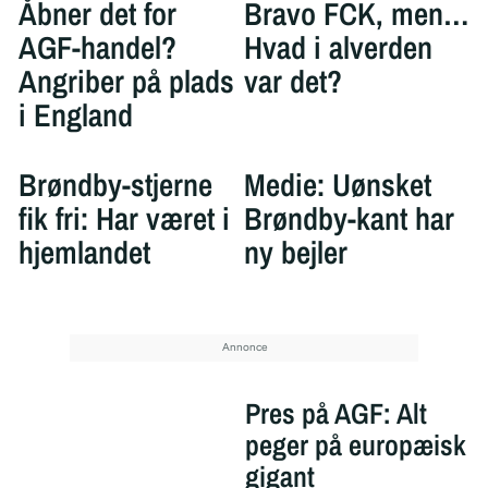
Åbner det for
Bravo FCK, men…
AGF-handel?
Hvad i alverden
Angriber på plads
var det?
i England
Brøndby-stjerne
Medie: Uønsket
fik fri: Har været i
Brøndby-kant har
hjemlandet
ny bejler
Pres på AGF: Alt
peger på europæisk
gigant