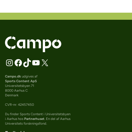
Campo.dk
udgives af
Sports Content ApS
Universitetsbyen 71
8000 Aarhus C
Denmark
CVR-nr: 42457450
Du finder Sports Content i Universitetsbyen
i Aarhus hos
Partnerhuset
. En del af Aarhus
Universitets forskningsfond.