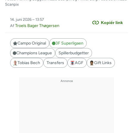
Scanpix
14. juni 2026 – 13:57
Kopiér link
Troels Bager Thøgersen
Af
Campo Original
3F Superligaen
Champions League
Spillerbudgetter
Tobias Bech
Transfers
AGF
Gift Links