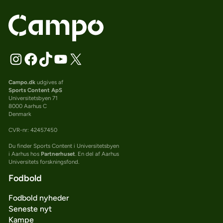
Campo.dk
udgives af
Sports Content ApS
Universitetsbyen 71
8000 Aarhus C
Denmark
CVR-nr: 42457450
Du finder Sports Content i Universitetsbyen
i Aarhus hos
Partnerhuset
. En del af Aarhus
Universitets forskningsfond.
Fodbold
Fodbold nyheder
Seneste nyt
Kampe