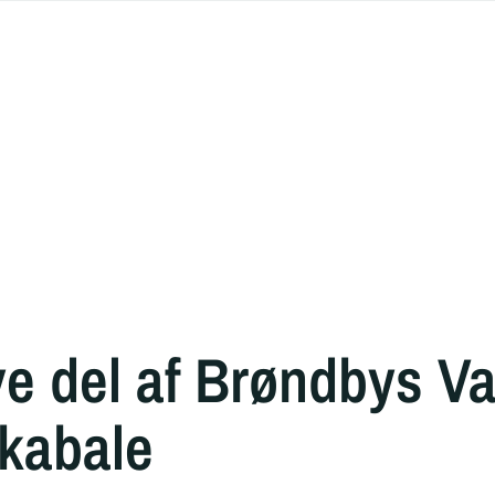
ve del af Brøndbys Va
rkabale