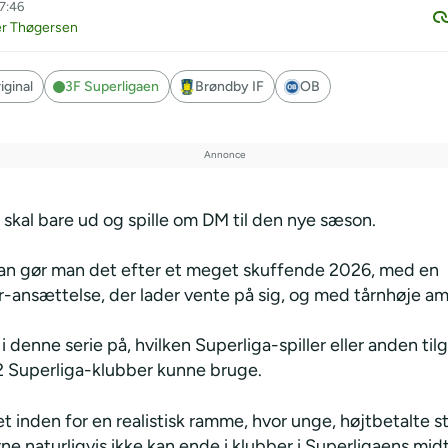
07:46
er Thøgersen
ginal
3F Superligaen
Brøndby IF
OB
skal bare ud og spille om DM til den nye sæson.
n gør man det efter et meget skuffende 2026, med en
-ansættelse, der lader vente på sig, og med tårnhøje am
 denne serie på, hvilken Superliga-spiller eller anden ti
12 Superliga-klubber kunne bruge.
et inden for en realistisk ramme, hvor unge, højtbetalte st
e naturligvis ikke kan ende i klubber i Superligaens mid