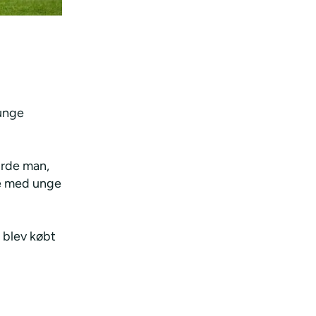
unge
urde man,
ere med unge
 blev købt