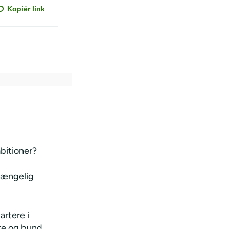
Kopiér link
bitioner?
lgængelig
artere i
te og bund,