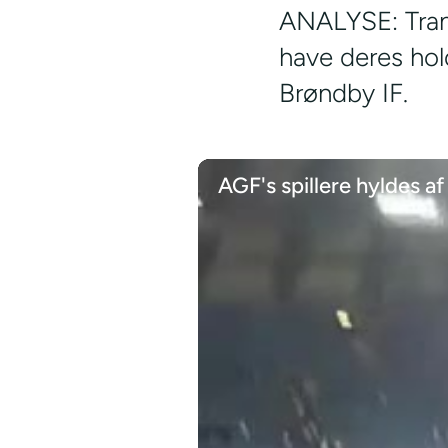
ANALYSE: Trans
have deres hold
Brøndby IF.
AGF's spillere hyldes a