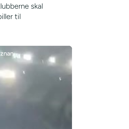
lubberne skal
ler til
oznan