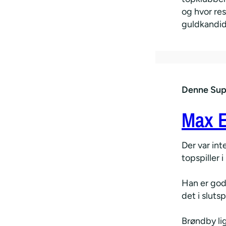
og hvor res
guldkandid
Denne Supe
Max 
Der var int
topspiller 
Han er god 
det i sluts
Brøndby lig