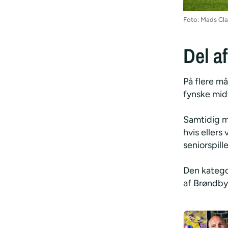
Foto: Mads Cl
Del a
På flere m
fynske mid
Samtidig m
hvis ellers
seniorspill
Den kategor
af Brøndby