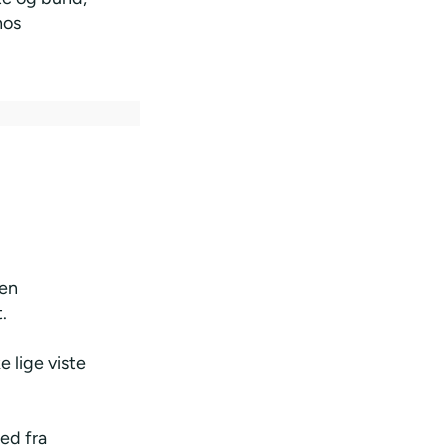
hos
 en
.
 lige viste
ed fra