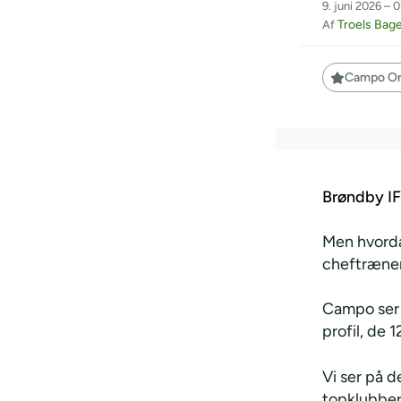
9. juni 2026 – 
Troels Bag
Af
Campo Ori
Brøndby IF
Men hvorda
cheftræner
Campo ser i
profil, de 
Vi ser på d
topklubbern