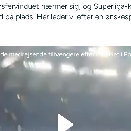
fervinduet nærmer sig, og Superliga-k
 på plads. Her leder vi efter en ønskespil
f de medrejsende tilhængere efter miraklet i P