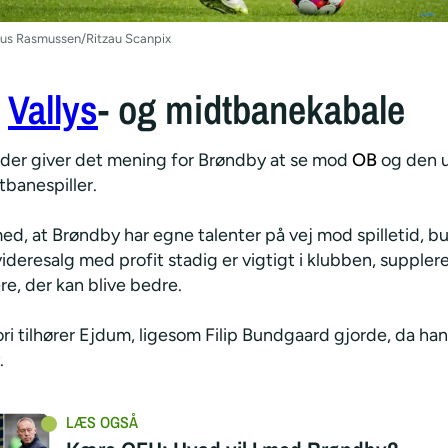
aus Rasmussen/Ritzau Scanpix
f
Vallys
- og midtbanekabale
åder giver det mening for Brøndby at se mod
OB
og den 
tbanespiller.
ed, at Brøndby har egne talenter på vej mod spilletid, b
 videresalg med profit stadig er vigtigt i klubben, suppl
ere, der kan blive bedre.
i tilhører Ejdum, ligesom Filip Bundgaard gjorde, da han
.