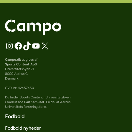
Campo.dk
udgives af
Sports Content ApS
Universitetsbyen 71
8000 Aarhus C
Denmark
CVR-nr: 42457450
Du finder Sports Content i Universitetsbyen
i Aarhus hos
Partnerhuset
. En del af Aarhus
Universitets forskningsfond.
Fodbold
Fodbold nyheder