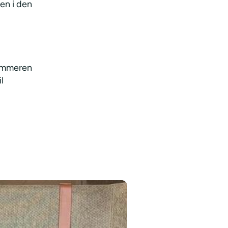
en i den
sommeren
l