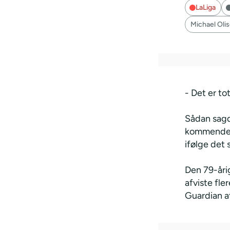
LaLiga
Michael Oli
- Det er to
Sådan sagd
kommende 
ifølge det
Den 79-år
afviste fl
Guardian at