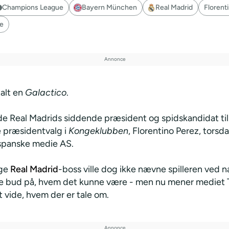
Champions League
Bayern München
Real Madrid
Florent
se
talt en
Galactico
.
e Real Madrids siddende præsident og spidskandidat til
præsidentvalg i
Kongeklubben
, Florentino Perez, torsd
 spanske medie AS.
ige
Real Madrid
-boss ville dog ikke nævne spilleren ved n
ere bud på, hvem det kunne være - men nu mener mediet
 vide, hvem der er tale om.