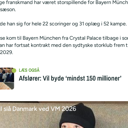
ge franskmand har været storspillende for Bayern Münch
 sæson.
de han sig for hele 22 scoringer og 31 oplæg i 52 kampe.
ise kom til Bayern München fra Crystal Palace tilbage i 
n har fortsat kontrakt med den sydtyske storklub frem ti
2029.
Afslører: Vil byde ‘mindst 150 millioner’
l slå Danmark ved VM 2026