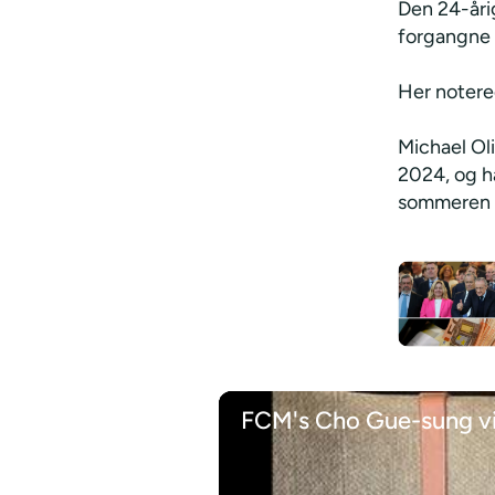
Den 24-åri
forgangne
Her notere
Michael Ol
2024, og ha
sommeren 
FCM's Cho Gue-sung vi