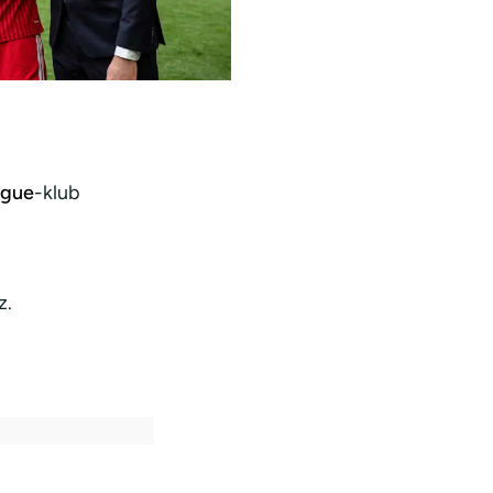
ague
-klub
z.