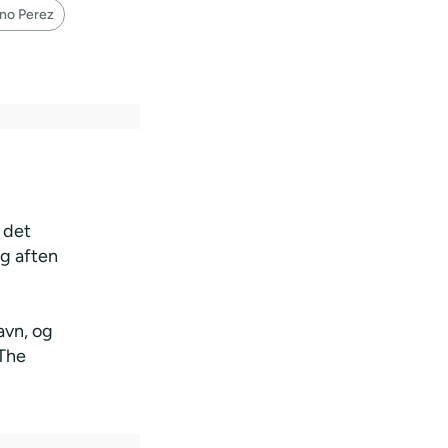
ino Perez
 det
ag aften
avn, og
 The