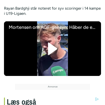
Rayan Bardghji står noteret for syv scoringer i 14 kampe
i U19-Ligaen.
Mortensen om AGF-gensyn: Håber de er søde ved mig
/