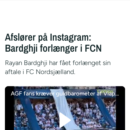
Afslører på Instagram:
Bardghji forlænger i FCN
Rayan Bardghji har fået forlænget sin
aftale i FC Nordsjælland.
AGF fans kræver guldbarometer af Viaplay-ekspert