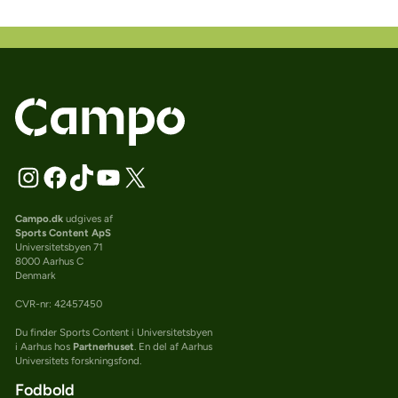
Campo.dk
udgives af
Sports Content ApS
Universitetsbyen 71
8000 Aarhus C
Denmark
CVR-nr: 42457450
Du finder Sports Content i Universitetsbyen
i Aarhus hos
Partnerhuset
. En del af Aarhus
Universitets forskningsfond.
Fodbold