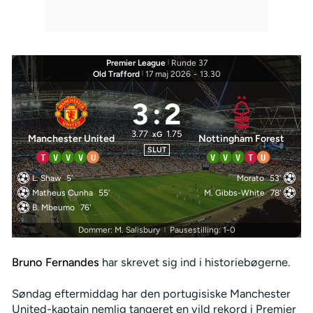
Premier League
|
Runde 37
Old Trafford
|
17 maj 2026
-
13.30
3
:
2
3.77
1.75
xG
Manchester United
Nottingham Forest
SLUT
T
V
V
V
U
V
V
V
T
U
L. Shaw
5'
Morato
53'
Matheus Cunha
55'
M. Gibbs-White
78'
B. Mbeumo
76'
Dommer: M. Salisbury
Pausestilling: 1-0
|
Bruno Fernandes
har skrevet sig ind i historiebøgerne.
Søndag eftermiddag har den portugisiske Manchester
United-kaptajn nemlig tangeret en vild rekord i Premier