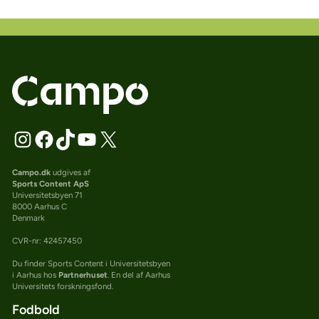
Campo.dk
udgives af
Sports Content ApS
Universitetsbyen 71
8000 Aarhus C
Denmark
CVR-nr: 42457450
Du finder Sports Content i Universitetsbyen
i Aarhus hos
Partnerhuset
. En del af Aarhus
Universitets forskningsfond.
Fodbold