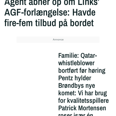
Agent åbner op om Links’
AGF-forlængelse: Havde
fire-fem tilbud på bordet
Familie: Qatar-
whistleblower
bortført før høring
Pentz hylder
Brøndbys nye
komet: Vi har brug
for kvalitetsspillere
Patrick Mortensen
roser især én