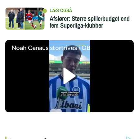
Afslører: Større spillerbudget end
fem Superliga-klubber
Noah Ganaus stortrives i OB
/