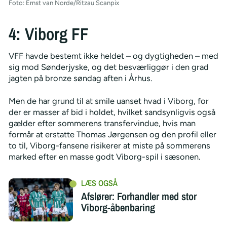
Foto: Ernst van Norde/Ritzau Scanpix
4: Viborg FF
VFF havde bestemt ikke heldet – og dygtigheden – med
sig mod Sønderjyske, og det besværliggør i den grad
jagten på bronze søndag aften i Århus.
Men de har grund til at smile uanset hvad i Viborg, for
der er masser af bid i holdet, hvilket sandsynligvis også
gælder efter sommerens transfervindue, hvis man
formår at erstatte Thomas Jørgensen og den profil eller
to til, Viborg-fansene risikerer at miste på sommerens
marked efter en masse godt Viborg-spil i sæsonen.
Afslører: Forhandler med stor
Viborg-åbenbaring