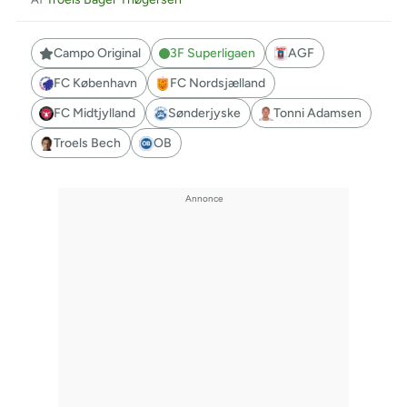
Campo Original
3F Superligaen
AGF
FC København
FC Nordsjælland
FC Midtjylland
Sønderjyske
Tonni Adamsen
Troels Bech
OB