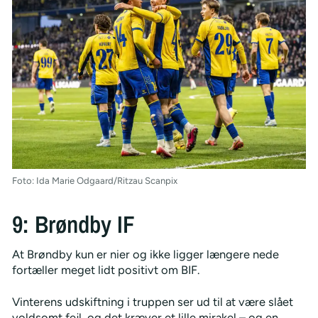
Foto: Ida Marie Odgaard/Ritzau Scanpix
9: Brøndby IF
At Brøndby kun er nier og ikke ligger længere nede
fortæller meget lidt positivt om BIF.
Vinterens udskiftning i truppen ser ud til at være slået
voldsomt fejl, og det kræver et lille mirakel – og en