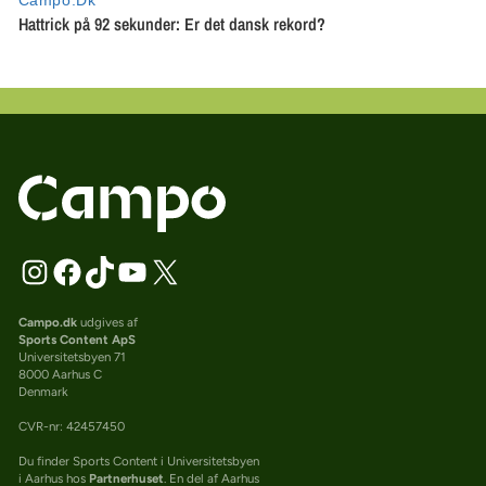
Campo.dk
udgives af
Sports Content ApS
Universitetsbyen 71
8000 Aarhus C
Denmark
CVR-nr: 42457450
Du finder Sports Content i Universitetsbyen
i Aarhus hos
Partnerhuset
. En del af Aarhus