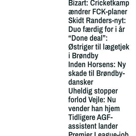
Bizart: Cricketkamp
ændrer FCK-planer
Skidt Randers-nyt:
Duo færdig for i år
“Done deal”:
Østriger til lægetjek
i Brøndby
Inden Horsens: Ny
skade til Brøndby-
dansker
Uheldig stopper
forlod Vejle: Nu
vender han hjem
Tidligere AGF-
assistent lander
Premier League-job