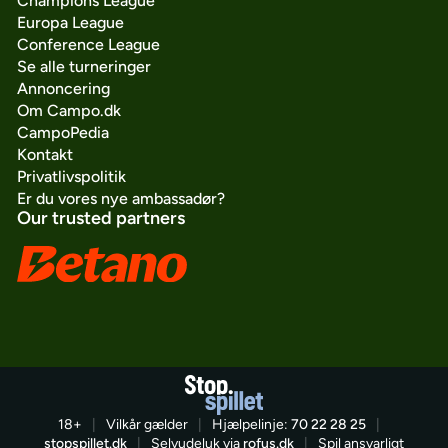
Champions League
Europa League
Conference League
Se alle turneringer
Annoncering
Om Campo.dk
CampoPedia
Kontakt
Privatlivspolitik
Er du vores nye ambassadør?
Our trusted partners
18+
|
Vilkår gælder
|
Hjælpelinje:
70 22 28 25
|
stopspillet.dk
|
Selvudeluk via
rofus.dk
|
Spil ansvarligt