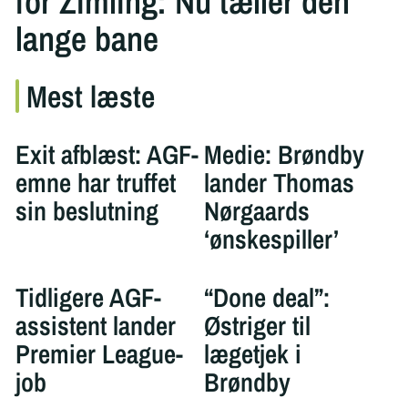
for Zimling: Nu tæller den
lange bane
Mest læste
Exit afblæst: AGF-
Medie: Brøndby
emne har truffet
lander Thomas
sin beslutning
Nørgaards
‘ønskespiller’
Tidligere AGF-
“Done deal”:
assistent lander
Østriger til
Premier League-
lægetjek i
job
Brøndby