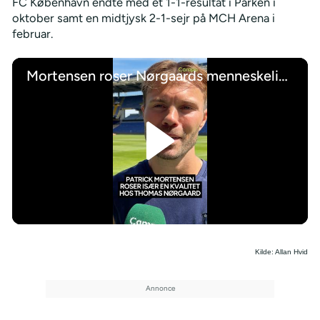
FC København endte med et 1-1-resultat i Parken i
oktober samt en midtjysk 2-1-sejr på MCH Arena i
februar.
Mortensen roser Nørgaards menneskelige evner
/
Kilde: Allan Hvid