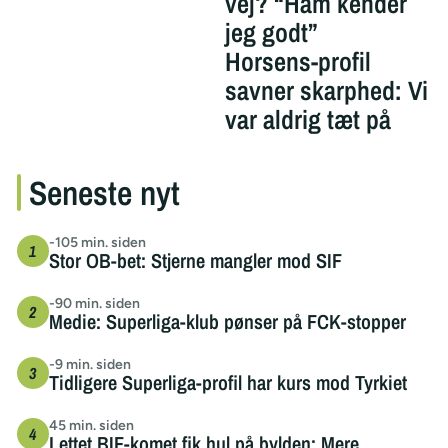
vej? “Ham kender
jeg godt”
Horsens-profil
savner skarphed: Vi
var aldrig tæt på
Seneste nyt
-105 min. siden
Stor OB-bet: Stjerne mangler mod SIF
-90 min. siden
Medie: Superliga-klub pønser på FCK-stopper
-9 min. siden
Tidligere Superliga-profil har kurs mod Tyrkiet
45 min. siden
Lettet BIF-komet fik hul på bylden: Mere