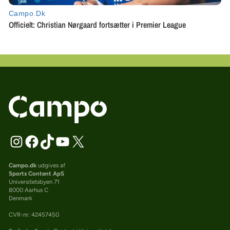
Campo.dk
udgives af
Sports Content ApS
Universitetsbyen 71
8000 Aarhus C
Denmark
CVR-nr: 42457450