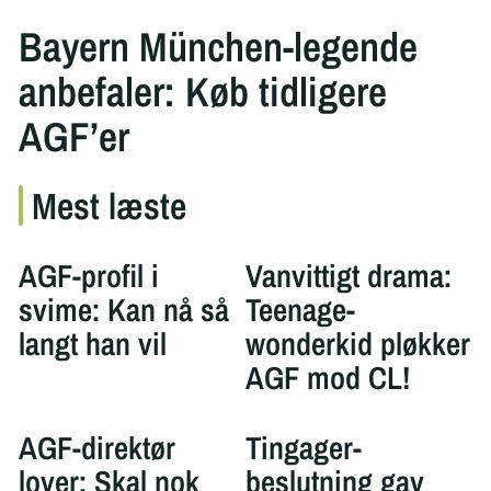
Bayern München-legende
anbefaler: Køb tidligere
AGF’er
Mest læste
AGF-profil i
Vanvittigt drama:
svime: Kan nå så
Teenage-
langt han vil
wonderkid pløkker
AGF mod CL!
AGF-direktør
Tingager-
lover: Skal nok
beslutning gav