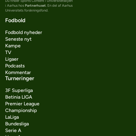
Du finder Sports Content i Universitetsbyen
i Aarhus hos
Partnerhuset
. En del af Aarhus
Universitets forskningsfond.
Fodbold
Fodbold nyheder
Seneste nyt
Kampe
TV
Ligaer
Podcasts
Kommentar
Turneringer
3F Superliga
Betinia LIGA
Premier League
Championship
LaLiga
Bundesliga
Serie A