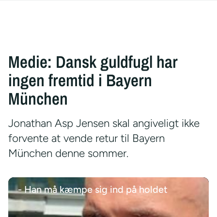
Medie: Dansk guldfugl har
ingen fremtid i Bayern
München
Jonathan Asp Jensen skal angiveligt ikke
forvente at vende retur til Bayern
München denne sommer.
- Han må kæmpe sig ind på holdet