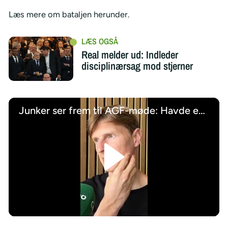
Læs mere om bataljen herunder.
Real melder ud: Indleder
disciplinærsag mod stjerner
Junker ser frem til AGF-møde: Havde en sindssygt god tid
/