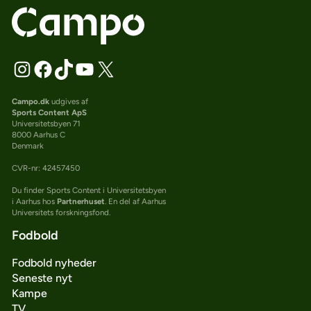
Campo.dk
udgives af
Sports Content ApS
Universitetsbyen 71
8000 Aarhus C
Denmark
CVR-nr: 42457450
Du finder Sports Content i Universitetsbyen
i Aarhus hos
Partnerhuset
. En del af Aarhus
Universitets forskningsfond.
Fodbold
Fodbold nyheder
Seneste nyt
Kampe
TV