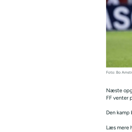
Foto: Bo Amstr
Næste opga
FF venter 
Den kamp b
Læs mere h