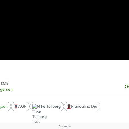
 13:19
egersen
igaen
AGF
Mike Tullberg
Franculino Djú