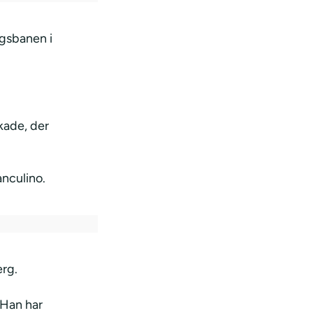
gsbanen i
kade, der
anculino.
erg.
 Han har