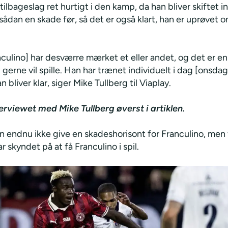
le tilbageslag ret hurtigt i den kamp, da han bliver skiftet 
 sådan en skade før, så det er også klart, han er uprøvet 
culino] har desværre mærket et eller andet, og det er en
gerne vil spille. Han har trænet individuelt i dag [onsdag
n bliver klar, siger Mike Tullberg til Viaplay.
terviewet med Mike Tullberg øverst i artiklen.
n endnu ikke give en skadeshorisont for Franculino, men f
r skyndet på at få Franculino i spil.