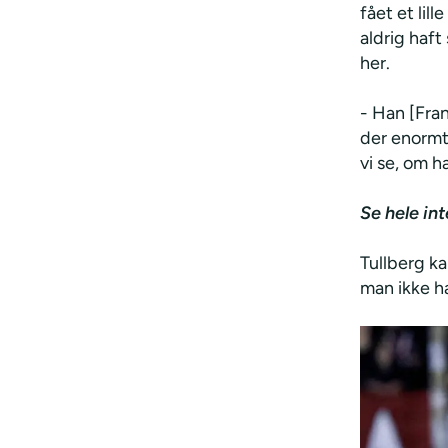
fået et lil
aldrig haft
her.
- Han [Fran
der enormt 
vi se, om ha
Se hele in
Tullberg ka
man ikke ha