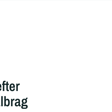
fter
albrag