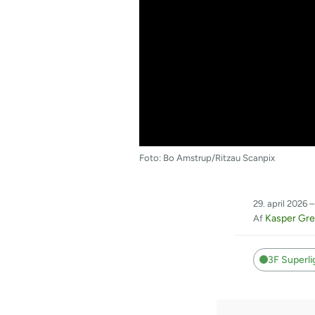
Foto: Bo Amstrup/Ritzau Scanpix
29. april 2026 –
Kasper Gr
Af
3F Superl