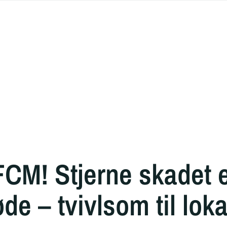
FCM! Stjerne skadet e
e – tvivlsom til lok