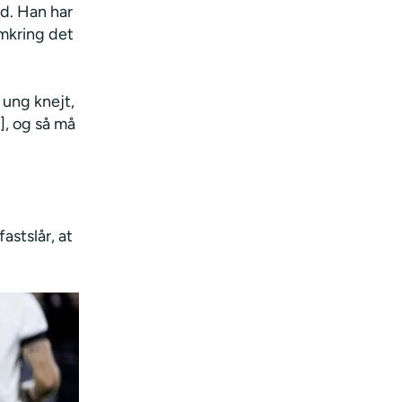
ind. Han har
omkring det
 ung knejt,
], og så må
astslår, at