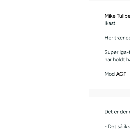
Mike Tullb
Ikast.
Her træned
Superliga-
har holdt h
Mod
AGF
i
Det er der 
- Det så ik