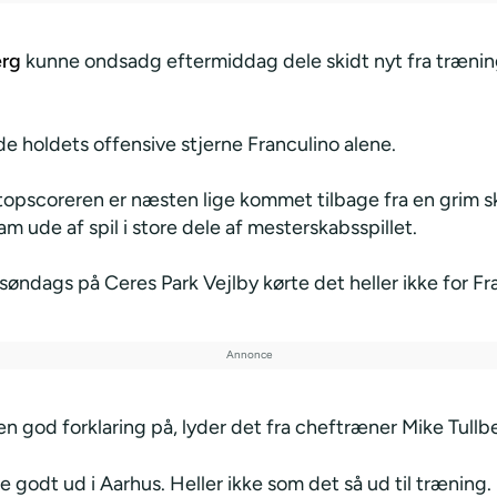
erg
kunne ondsadg eftermiddag dele skidt nyt fra trænin
e holdets offensive stjerne Franculino alene.
topscoreren er næsten lige kommet tilbage fra en grim s
am ude af spil i store dele af mesterskabsspillet.
 søndags på Ceres Park Vejlby kørte det heller ikke for Fr
en god forklaring på, lyder det fra cheftræner Mike Tullb
ke godt ud i Aarhus. Heller ikke som det så ud til træning.