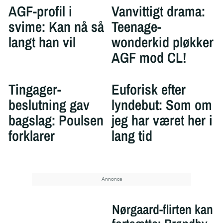
AGF-profil i
Vanvittigt drama:
svime: Kan nå så
Teenage-
langt han vil
wonderkid pløkker
AGF mod CL!
Tingager-
Euforisk efter
beslutning gav
lyndebut: Som om
bagslag: Poulsen
jeg har været her i
forklarer
lang tid
Nørgaard-flirten kan