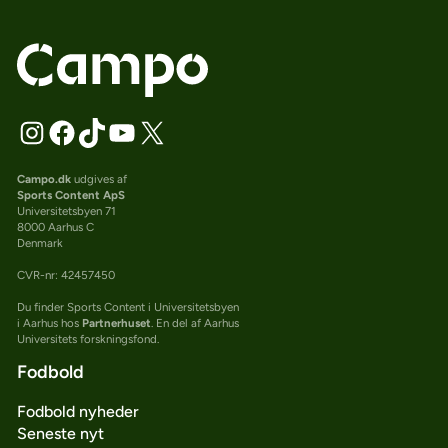
Campo.dk
udgives af
Sports Content ApS
Universitetsbyen 71
8000 Aarhus C
Denmark
CVR-nr: 42457450
Du finder Sports Content i Universitetsbyen
i Aarhus hos
Partnerhuset
. En del af Aarhus
Universitets forskningsfond.
Fodbold
Fodbold nyheder
Seneste nyt