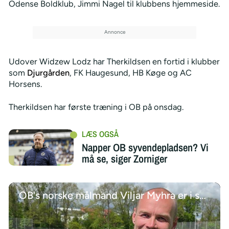
Odense Boldklub, Jimmi Nagel til klubbens hjemmeside.
Udover Widzew Lodz har Therkildsen en fortid i klubber
som
Djurgården
, FK Haugesund, HB Køge og AC
Horsens.
Therkildsen har første træning i OB på onsdag.
Napper OB syvendepladsen? Vi
må se, siger Zorniger
OB's norske målmand Viljar Myhra er i spil til en plads i Norges VM-trup