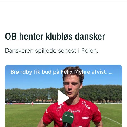
OB henter klubløs dansker
Danskeren spillede senest i Polen.
Brøndby fik bud på Felix Myhre afvist: Måtte jeg acceptere
/