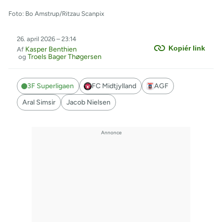
Foto: Bo Amstrup/Ritzau Scanpix
26. april 2026 – 23:14
Kopiér link
Kasper Benthien
Af
Troels Bager Thøgersen
og
3F Superligaen
FC Midtjylland
AGF
Aral Simsir
Jacob Nielsen