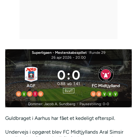
Superligaen - Mesterskabsspillet
|
Runde 29
26 apr 2026
-
20.00
0
:
0
0.88
1.41
xG
AGF
FC Midtjylland
SLUT
U
V
U
T
U
U
U
V
V
V
Dommer: Jacob A. Sundberg
Pausestilling: 0-0
|
Guldbraget i Aarhus har fået et kedeligt efterspil.
Undervejs i opgøret blev FC Midtjyllands Aral Simsir