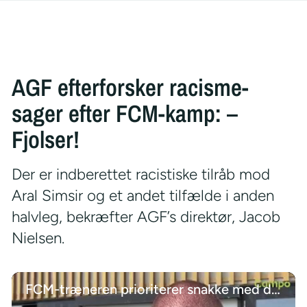
AGF efterforsker racisme-
sager efter FCM-kamp: –
Fjolser!
Der er indberettet racistiske tilråb mod
Aral Simsir og et andet tilfælde i anden
halvleg, bekræfter AGF’s direktør, Jacob
Nielsen.
FCM-træneren prioriterer snakke med de unge talenter