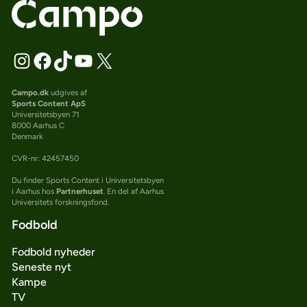
Campo.dk
udgives af
Sports Content ApS
Universitetsbyen 71
8000 Aarhus C
Denmark
CVR-nr: 42457450
Du finder Sports Content i Universitetsbyen
i Aarhus hos
Partnerhuset
. En del af Aarhus
Universitets forskningsfond.
Fodbold
Fodbold nyheder
Seneste nyt
Kampe
TV