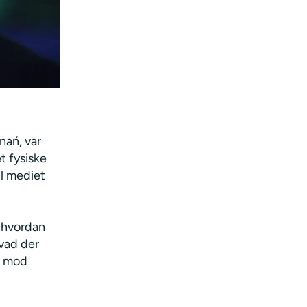
nań, var
t fysiske
il mediet
, hvordan
hvad der
dt mod