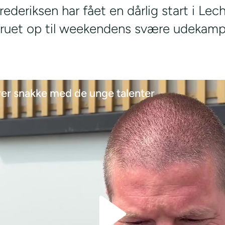
ederiksen har fået en dårlig start i Lec
struet op til weekendens svære udekam
er snakke med de unge talenter