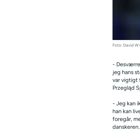
Foto: David W
- Desværre 
jeg hans st
var vigtigt
Przegląd S
- Jeg kan 
han kan liv
foregår, me
danskeren.