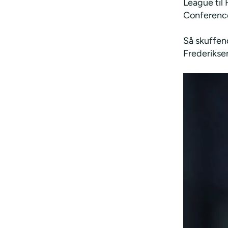
League til
Conference
Så skuffen
Frederiksen