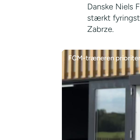
Danske Niels Fr
stærkt fyring
Zabrze.
FCM-træneren prioriter