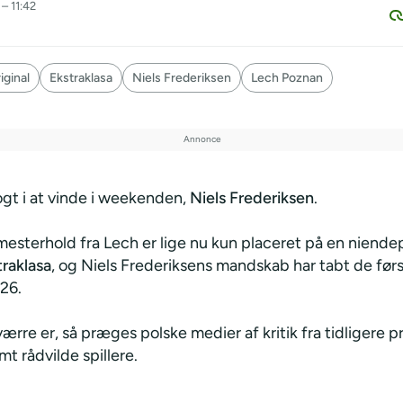
 – 11:42
ginal
Ekstraklasa
Niels Frederiksen
Lech Poznan
ogt i at vinde i weekenden,
Niels Frederiksen
.
mesterhold fra Lech er lige nu kun placeret på en niende
traklasa
, og Niels Frederiksens mandskab har tabt de førs
26.
rre er, så præges polske medier af kritik fra tidligere pro
t rådvilde spillere.