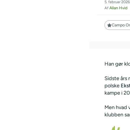
5. februar 2026
Allan Hvid
Af
Campo Ori
Han gør kl
Sidste års 
polske
Eks
kampe i 20
Men hvad væ
klubben sam