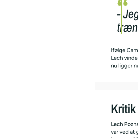
- Je
træn
Ifølge Camp
Lech vinde
nu ligger n
Kritik
Lech Pozn
var ved at 