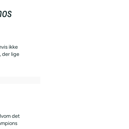
hos
vis ikke
der lige
elvom det
hampions