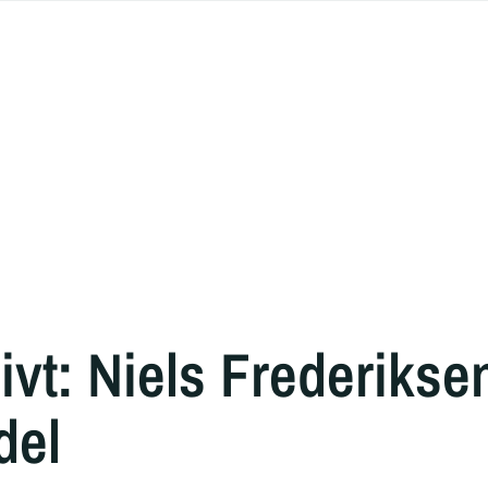
vt: Niels Frederiksen 
del