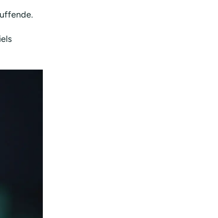
kuffende.
els