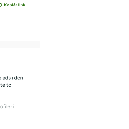
Kopiér link
plads i den
te to
filer i