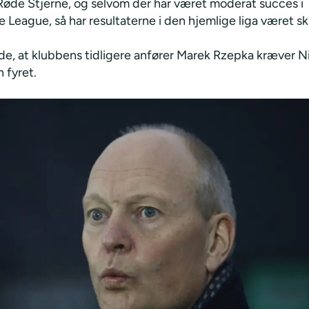
 Røde Stjerne, og selvom der har været moderat succes i
 League, så har resultaterne i den hjemlige liga været s
de, at klubbens tidligere anfører Marek Rzepka kræver Ni
 fyret.