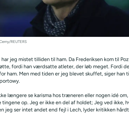
 Cerny/REUTERS
har jeg mistet tilliden til ham. Da Frederiksen kom til Poz
øtte, fordi han værdsatte atleter, der løb meget. Fordi de
 for ham. Men med tiden er jeg blevet skuffet, siger han t
portowy.
ikke længere se karisma hos træneren eller nogen idé om
e tingene op. Jeg er ikke en del af holdet; Jeg ved ikke, 
n jeg ser intet andet end fejl i Lech, lyder kritikken hår