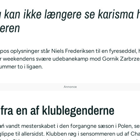
g kan ikke længere se karisma 
eren
os oplysninger står Niels Frederiksen til en fyreseddel, h
r weekendens svære udebanekamp mod Gornik Zarbrze, 
ummer to i ligaen.
 fra en af klublegenderne
ań
vandt mesterskabet i den forgangne sæson i Polen, s
glippe til allersidst. Klubben røg i sensommeren ud af C