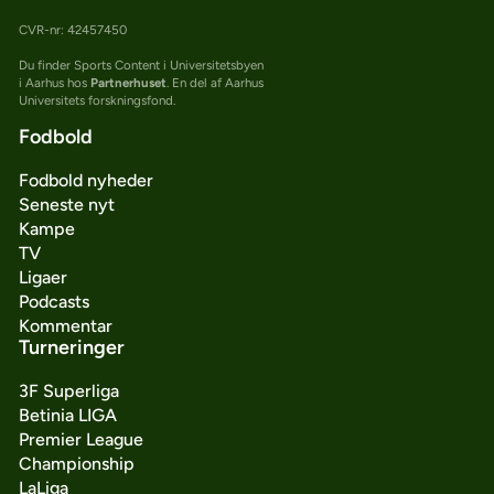
CVR-nr: 42457450
Du finder Sports Content i Universitetsbyen
i Aarhus hos
Partnerhuset
. En del af Aarhus
Universitets forskningsfond.
Fodbold
Fodbold nyheder
Seneste nyt
Kampe
TV
Ligaer
Podcasts
Kommentar
Turneringer
3F Superliga
Betinia LIGA
Premier League
Championship
LaLiga