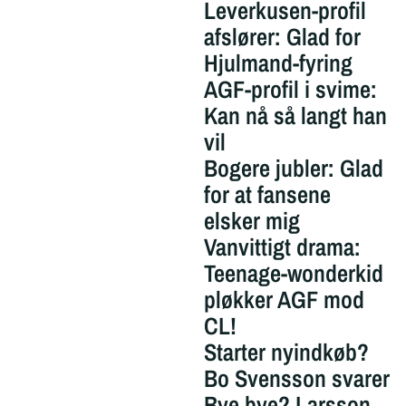
Leverkusen-profil
afslører: Glad for
Hjulmand-fyring
AGF-profil i svime:
Kan nå så langt han
vil
Bogere jubler: Glad
for at fansene
elsker mig
Vanvittigt drama:
Teenage-wonderkid
pløkker AGF mod
CL!
Starter nyindkøb?
Bo Svensson svarer
Bye bye? Larsson