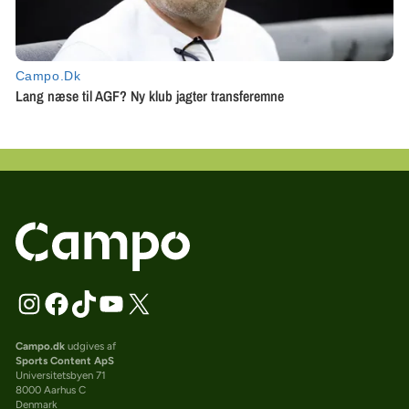
Campo.dk
udgives af
Sports Content ApS
Universitetsbyen 71
8000 Aarhus C
Denmark