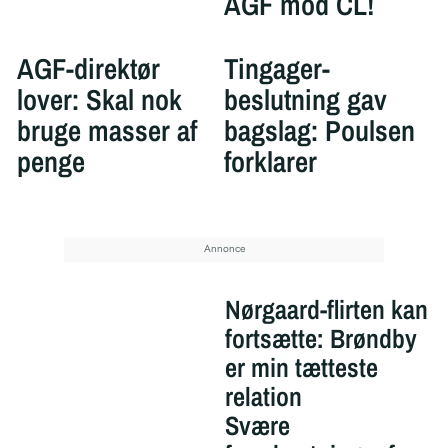
AGF mod CL!
AGF-direktør
Tingager-
lover: Skal nok
beslutning gav
bruge masser af
bagslag: Poulsen
penge
forklarer
Nørgaard-flirten kan
fortsætte: Brøndby
er min tætteste
relation
Svære