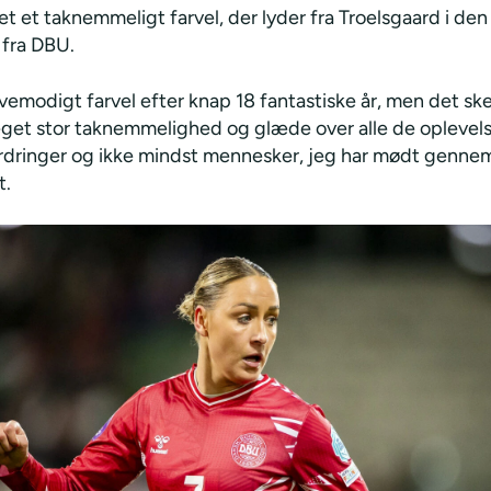
et et taknemmeligt farvel, der lyder fra Troelsgaard i den 
fra DBU.
 vemodigt farvel efter knap 18 fantastiske år, men det sk
et stor taknemmelighed og glæde over alle de oplevels
ordringer og ikke mindst mennesker, jeg har mødt gennem
t.