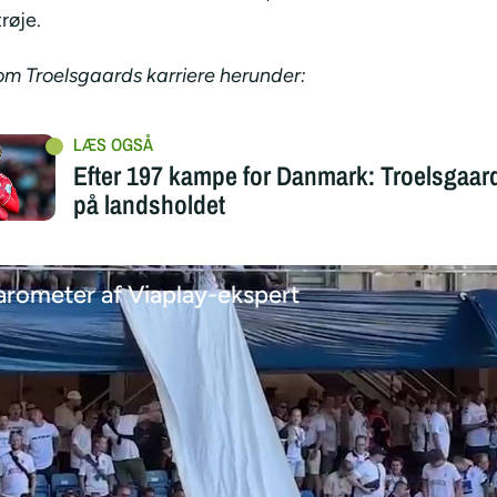
røje.
m Troelsgaards karriere herunder:
Efter 197 kampe for Danmark: Troelsgaar
på landsholdet
rometer af Viaplay-ekspert