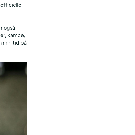
officielle
er også
er, kampe,
 min tid på