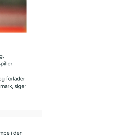
g,
iller.
eg forlader
mark, siger
ampe i den