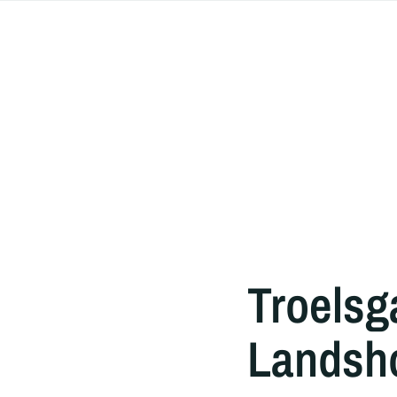
Troelsg
Landsho