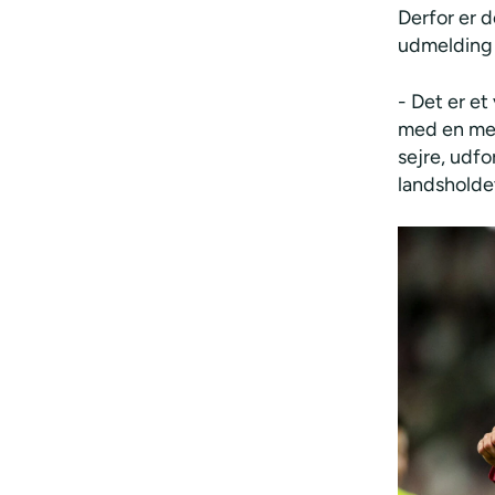
Derfor er d
udmelding 
- Det er et
med en meg
sejre, udf
landsholde