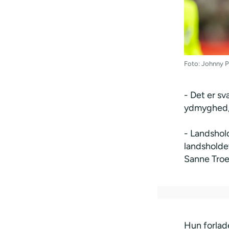
Foto: Johnny P
- Det er s
ydmyghed, 
- Landshold
landsholde
Sanne Troe
Hun forlad