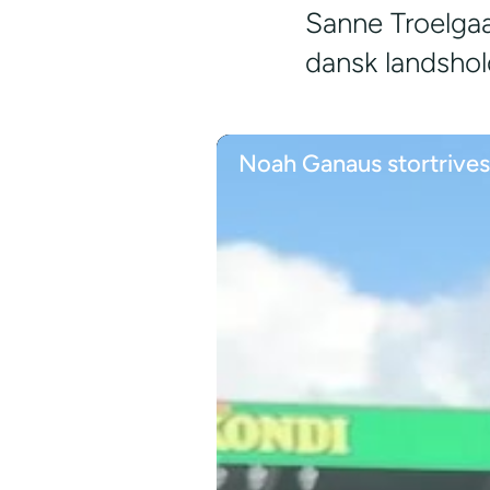
Sanne Troelgaar
dansk landshold
Noah Ganaus stortrives