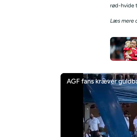
rød-hvide t
Læs mere o
AGF fans kræver guldba