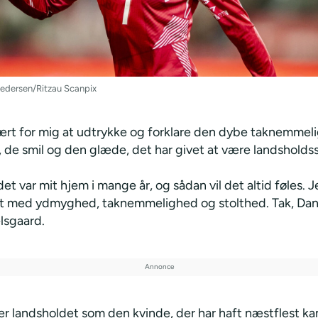
edersen/Ritzau Scanpix
vært for mig at udtrykke og forklare den dybe taknemmeli
de smil og den glæde, det har givet at være landsholdssp
et var mit hjem i mange år, og sådan vil det altid føles. J
t med ydmyghed, taknemmelighed og stolthed. Tak, Dan
lsgaard.
er landsholdet som den kvinde, der har haft næstflest k