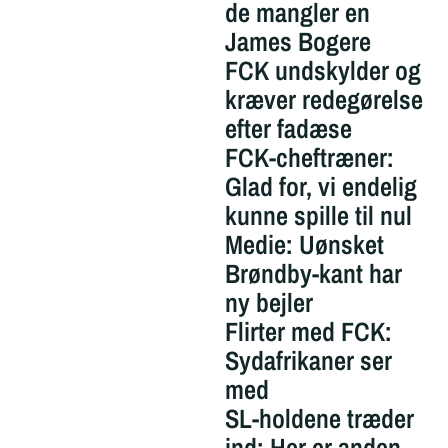
de mangler en
James Bogere
FCK undskylder og
kræver redegørelse
efter fadæse
FCK-cheftræner:
Glad for, vi endelig
kunne spille til nul
Medie: Uønsket
Brøndby-kant har
ny bejler
Flirter med FCK:
Sydafrikaner ser
med
SL-holdene træder
ind: Her er anden