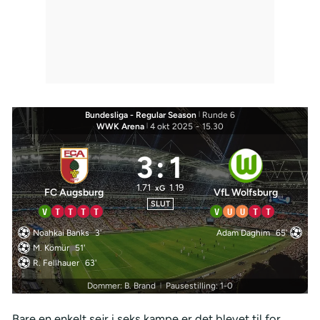
Bundesliga - Regular Season
|
Runde 6
WWK Arena
|
4 okt 2025
-
15.30
3
:
1
1.71
1.19
xG
FC Augsburg
VfL Wolfsburg
SLUT
V
T
T
T
T
V
U
U
T
T
Noahkai Banks
3'
Adam Daghim
65'
M. Kömür
51'
R. Fellhauer
63'
Dommer: B. Brand
Pausestilling: 1-0
|
Bare en enkelt sejr i seks kampe er det blevet til for