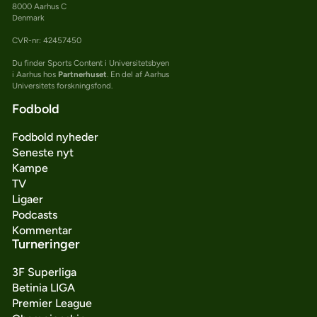
8000 Aarhus C
Denmark
CVR-nr: 42457450
Du finder Sports Content i Universitetsbyen
i Aarhus hos
Partnerhuset
. En del af Aarhus
Universitets forskningsfond.
Fodbold
Fodbold nyheder
Seneste nyt
Kampe
TV
Ligaer
Podcasts
Kommentar
Turneringer
3F Superliga
Betinia LIGA
Premier League