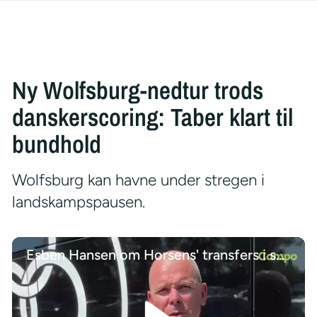
Ny Wolfsburg-nedtur trods
danskerscoring: Taber klart til
bundhold
Wolfsburg kan havne under stregen i
landskampspausen.
Esben Hansen om Horsens' transfers i sommeren 2026