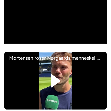
Mortensen roser Nørgaards menneskelige evner
/