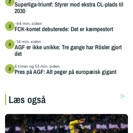
Superliga-triumf: Styrer mod ekstra CL-plads til
2030
-44 min. siden
FCK-komet debuterede: Det er kæmpestort
-14 min. siden
AGF er ikke unikke: Tre gange har Rösler gjort
det
6 timer og 53 min. siden
Pres på AGF: Alt peger på europæisk gigant