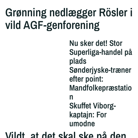
Grønning nedlægger Rösler i
vild AGF-genforening
Nu sker det! Stor
Superliga-handel på
plads
Sønderjyske-træner
efter point:
Mandfolkepræstatio
n
Skuffet Viborg-
kaptajn: For
umodne
Vildt, at det skal ske på den