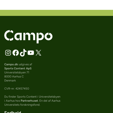
Campo.dk
udgives af
Sports Content ApS
Universitetsbyen 71
8000 Aarhus C
Denmark
CVR-nr: 42457450
Du finder Sports Content i Universitetsbyen
i Aarhus hos
Partnerhuset
. En del af Aarhus
Universitets forskningsfond.
Fodbold