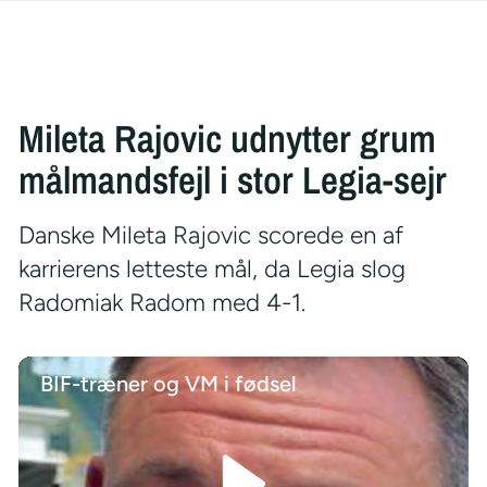
Mileta Rajovic udnytter grum
målmandsfejl i stor Legia-sejr
Danske Mileta Rajovic scorede en af
karrierens letteste mål, da Legia slog
Radomiak Radom med 4-1.
BIF-træner og VM i fødsel