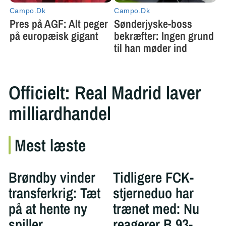
Officielt: Real Madrid laver
milliardhandel
Mest læste
Brøndby vinder
Tidligere FCK-
transferkrig: Tæt
stjerneduo har
på at hente ny
trænet med: Nu
spiller
reagerer B.93-