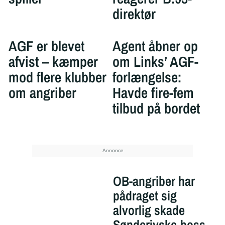
direktør
AGF er blevet
Agent åbner op
afvist – kæmper
om Links’ AGF-
mod flere klubber
forlængelse:
om angriber
Havde fire-fem
tilbud på bordet
OB-angriber har
pådraget sig
alvorlig skade
Sønderjyske-boss