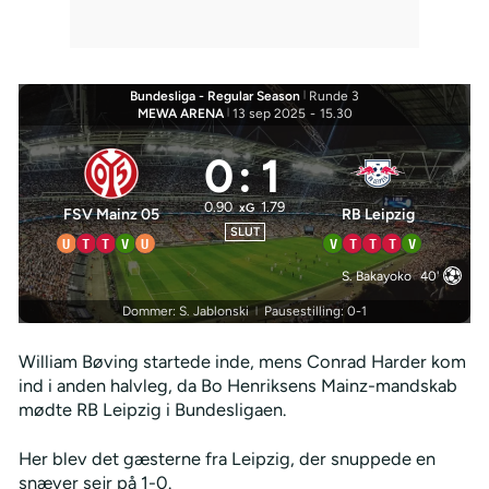
Bundesliga - Regular Season
|
Runde 3
MEWA ARENA
|
13 sep 2025
-
15.30
0
:
1
0.90
1.79
xG
FSV Mainz 05
RB Leipzig
SLUT
U
T
T
V
U
V
T
T
T
V
S. Bakayoko
40'
Dommer: S. Jablonski
Pausestilling: 0-1
|
William Bøving startede inde, mens Conrad Harder kom
ind i anden halvleg, da Bo Henriksens Mainz-mandskab
mødte RB Leipzig i Bundesligaen.
Her blev det gæsterne fra Leipzig, der snuppede en
snæver sejr på 1-0.