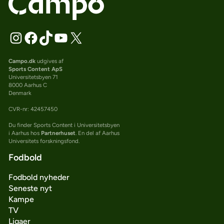
Campo.dk
udgives af
Sports Content ApS
Universitetsbyen 71
8000 Aarhus C
Denmark
CVR-nr: 42457450
Du finder Sports Content i Universitetsbyen
i Aarhus hos
Partnerhuset
. En del af Aarhus
Universitets forskningsfond.
Fodbold
Fodbold nyheder
Seneste nyt
Kampe
TV
Ligaer