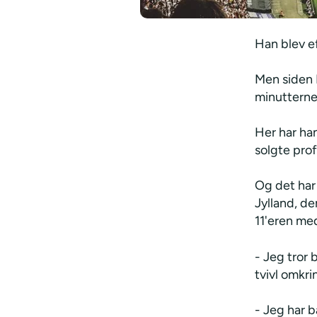
Han blev ef
Men siden F
minutterne
Her har han
solgte prof
Og det har
Jylland, de
11'eren med
- Jeg tror b
tvivl omkri
- Jeg har b