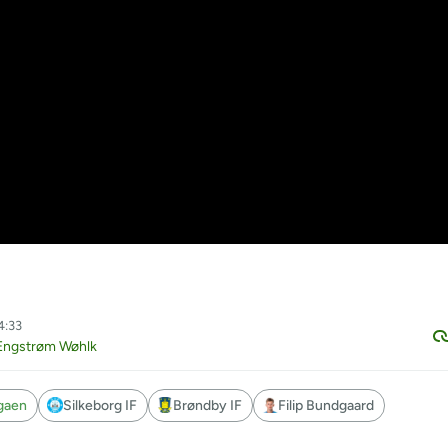
14:33
Engstrøm Wøhlk
igaen
Silkeborg IF
Brøndby IF
Filip Bundgaard