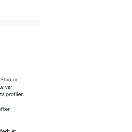
 Stadion,
ke var
s profiler.
efter
 fedt at