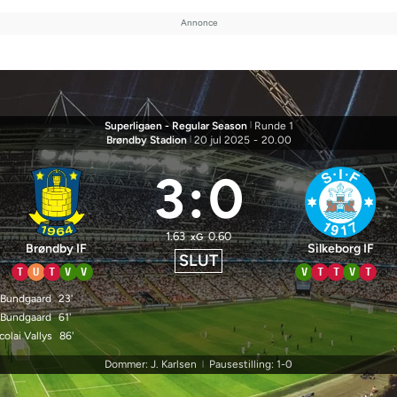
Superligaen - Regular Season
|
Runde 1
Brøndby Stadion
|
20 jul 2025
-
20.00
3
:
0
1.63
0.60
xG
Brøndby IF
Silkeborg IF
SLUT
T
U
T
V
V
V
T
T
V
T
 Bundgaard
23'
 Bundgaard
61'
colai Vallys
86'
Dommer: J. Karlsen
Pausestilling: 1-0
|