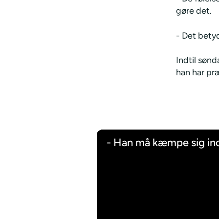
gøre det.
- Det betyd
Indtil søn
han har præ
- Han må kæmpe sig ind