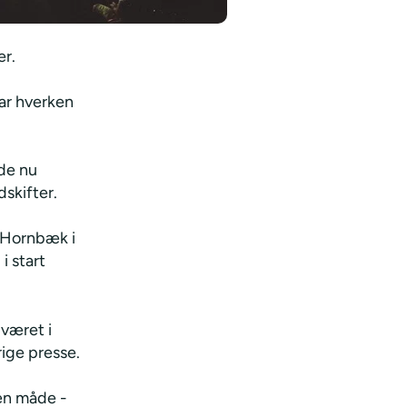
er.
har hverken
 de nu
dskifter.
a Hornbæk i
i start
 været i
rige presse.
den måde -