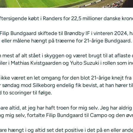
tersigende købt i Randers for 22,5 millioner danske kron
ilip Bundgaard skiftede til Brøndby IF i vinteren 2024, 
 eller målene hængt på træerne for 21-årige Bundgaard.
 mest af alt stået i skyggen og været brugt til at aflaste
iler i Mathias Kvistgaarden og Yuito Suzuki i rollen som in
 ikke været en let omgang for den blot 21-årige knejt fr
r søndag mod Silkeborg endelig fik bevist, at han hører til 
 to scoringer til følge.
are altid, at jeg har haft troen for mig selv. Jeg har aldrig
ng mig selv, fortalte Filip Bundgaard til Campo og den øv
are hængt i og altid set det positive i det på en eller an