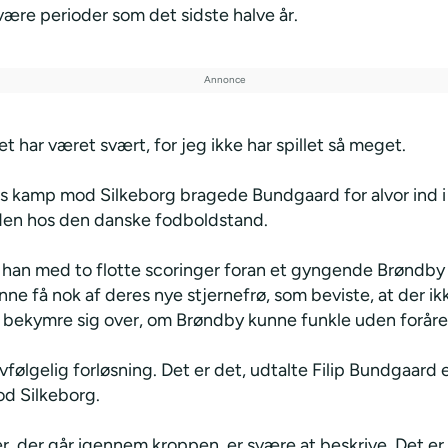
være perioder som det sidste halve år.
t har været svært, for jeg ikke har spillet så meget.
s kamp mod Silkeborg bragede Bundgaard for alvor ind i
en hos den danske fodboldstand.
 han med to flotte scoringer foran et gyngende Brøndby
nne få nok af deres nye stjernefrø, som beviste, at der ik
t bekymre sig over, om Brøndby kunne funkle uden foråret
lvfølgelig forløsning. Det er det, udtalte Filip Bundgaard 
d Silkeborg.
er, der går igennem kroppen, er svære at beskrive. Det er