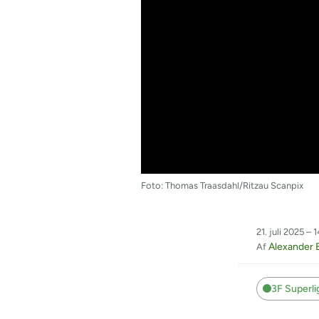
Foto: Thomas Traasdahl/Ritzau Scanpix
21. juli 2025 – 
Alexander 
Af
3F Superl