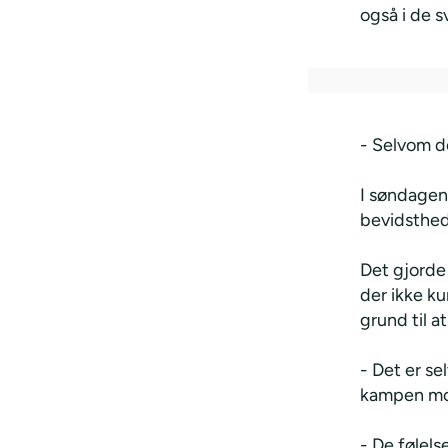
også i de s
- Selvom de
I søndagen
bevidsthed
Det gjorde
der ikke ku
grund til a
- Det er se
kampen mo
- De følels