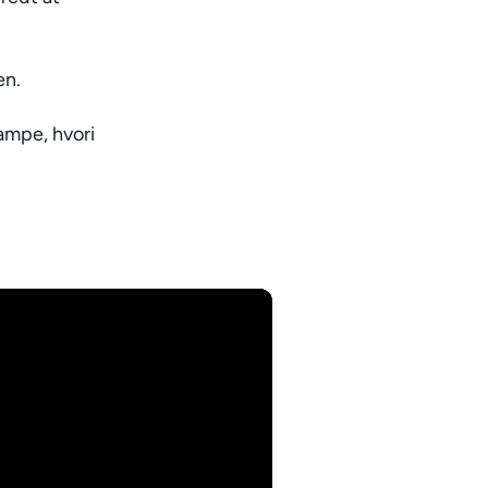
en.
ampe, hvori