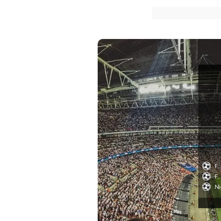
F.
F.
Ni