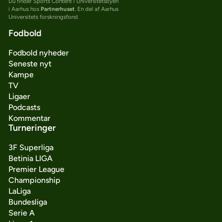
Du finder Sports Content i Universitetsbyen
i Aarhus hos
Partnerhuset
. En del af Aarhus
Universitets forskningsfond.
Fodbold
Fodbold nyheder
Seneste nyt
Kampe
TV
Ligaer
Podcasts
Kommentar
Turneringer
3F Superliga
Betinia LIGA
Premier League
Championship
LaLiga
Bundesliga
Serie A