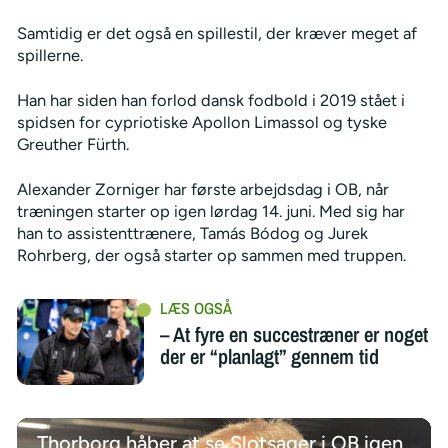
Samtidig er det også en spillestil, der kræver meget af
spillerne.
Han har siden han forlod dansk fodbold i 2019 stået i
spidsen for cypriotiske Apollon Limassol og tyske
Greuther Fürth.
Alexander Zorniger har første arbejdsdag i OB, når
træningen starter op igen lørdag 14. juni. Med sig har
han to assistenttrænere, Tamás Bódog og Jurek
Rohrberg, der også starter op sammen med truppen.
– At fyre en succestræner er noget
der er “planlagt” gennem tid
Thorborg håber at se Slotsager i OB igen