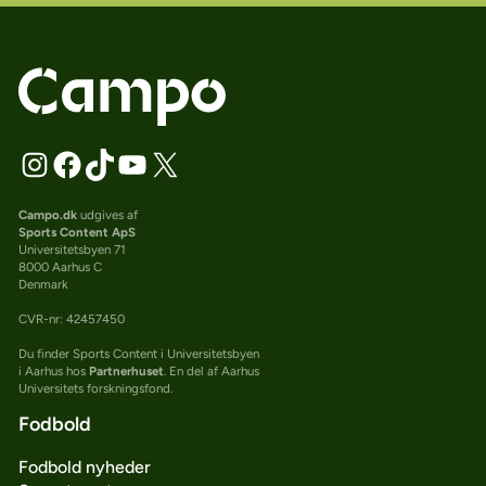
Campo.dk
udgives af
Sports Content ApS
Universitetsbyen 71
8000 Aarhus C
Denmark
CVR-nr: 42457450
Du finder Sports Content i Universitetsbyen
i Aarhus hos
Partnerhuset
. En del af Aarhus
Universitets forskningsfond.
Fodbold
Fodbold nyheder