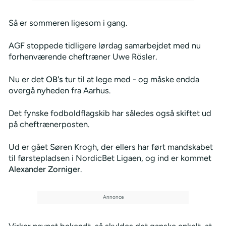
Så er sommeren ligesom i gang.
AGF stoppede tidligere lørdag samarbejdet med nu
forhenværende cheftræner Uwe Rösler.
Nu er det
OB's
tur til at lege med - og måske endda
overgå nyheden fra Aarhus.
Det fynske fodboldflagskib har således også skiftet ud
på cheftrænerposten.
Ud er gået Søren Krogh, der ellers har ført mandskabet
til førstepladsen i NordicBet Ligaen, og ind er kommet
Alexander Zorniger
.
Virker navnet bekendt, så skyldes det ganske enkelt, at