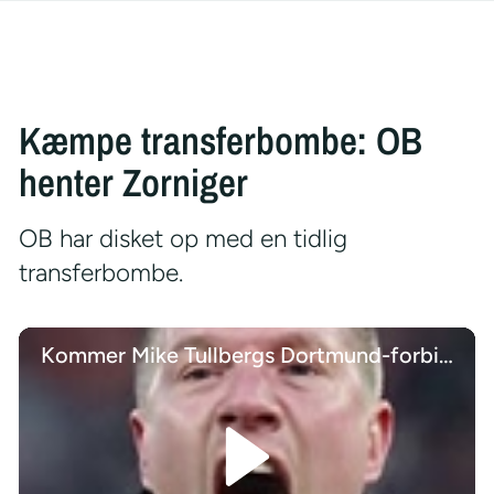
Kæmpe transferbombe: OB
henter Zorniger
OB har disket op med en tidlig
transferbombe.
Kommer Mike Tullbergs Dortmund-forbindelse i spil for FC Midtjylland igen?