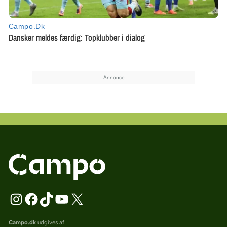
Campo.dk
udgives af