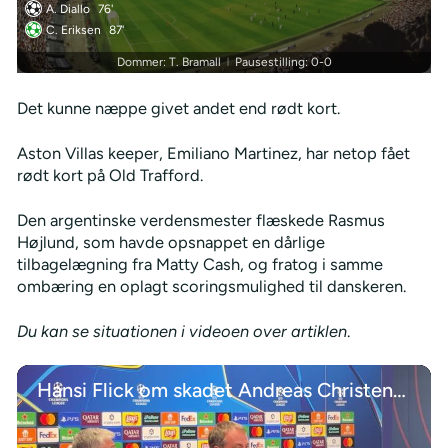
A. Diallo
76'
C. Eriksen
87'
Dommer: T. Bramall
Pausestilling: 0-0
|
Det kunne næppe givet andet end rødt kort.
Aston Villas keeper, Emiliano Martinez, har netop fået
rødt kort på Old Trafford.
Den argentinske verdensmester flæskede Rasmus
Højlund, som havde opsnappet en dårlige
tilbagelægning fra Matty Cash, og fratog i samme
ombæring en oplagt scoringsmulighed til danskeren.
Du kan se situationen i videoen over artiklen
.
Hansi Flick om skadet Andreas Christensen: Han er på rette vej