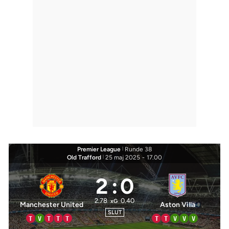
Premier League
|
Runde 38
Old Trafford
|
25 maj 2025
-
17.00
2
:
0
2.78
0.40
xG
Manchester United
Aston Villa
SLUT
T
V
T
T
T
T
T
V
V
V