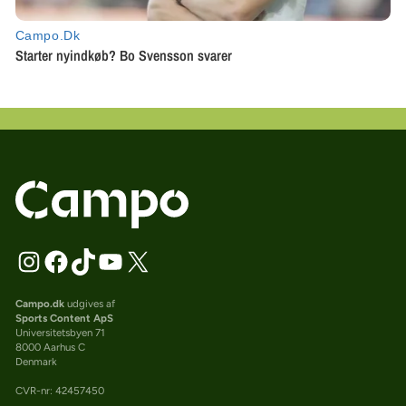
Campo.dk
udgives af
Sports Content ApS
Universitetsbyen 71
8000 Aarhus C
Denmark
CVR-nr: 42457450