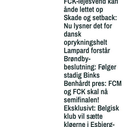
FCK-lejesvend kan
ånde lettet op
Skade og setback:
Nu lysner det for
dansk
oprykningshelt
Lampard forstår
Brøndby-
beslutning: Følger
stadig Binks
Benhårdt pres: FCM
og FCK skal nå
semifinalen!
Eksklusivt: Belgisk
klub vil sætte
kløerne i Esbjerg-