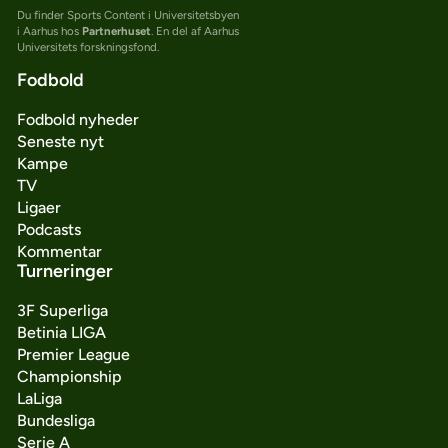
Du finder Sports Content i Universitetsbyen
i Aarhus hos
Partnerhuset
. En del af Aarhus
Universitets forskningsfond.
Fodbold
Fodbold nyheder
Seneste nyt
Kampe
TV
Ligaer
Podcasts
Kommentar
Turneringer
3F Superliga
Betinia LIGA
Premier League
Championship
LaLiga
Bundesliga
Serie A