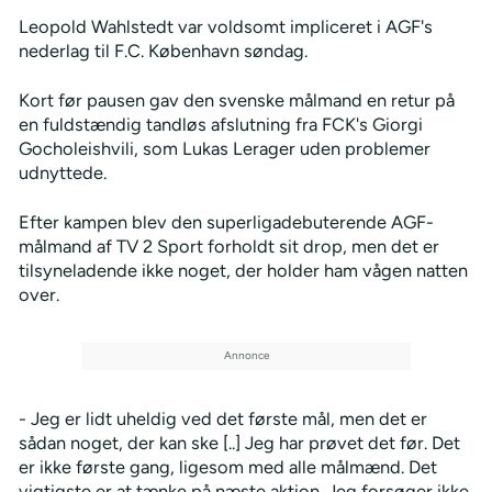
Leopold Wahlstedt var voldsomt impliceret i AGF's
nederlag til F.C. København søndag.
Kort før pausen gav den svenske målmand en retur på
en fuldstændig tandløs afslutning fra FCK's Giorgi
Gocholeishvili, som Lukas Lerager uden problemer
udnyttede.
Efter kampen blev den superligadebuterende AGF-
målmand af TV 2 Sport forholdt sit drop, men det er
tilsyneladende ikke noget, der holder ham vågen natten
over.
- Jeg er lidt uheldig ved det første mål, men det er
sådan noget, der kan ske [..] Jeg har prøvet det før. Det
er ikke første gang, ligesom med alle målmænd. Det
vigtigste er at tænke på næste aktion. Jeg forsøger ikke