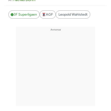
3F Superligaen
AGF
Leopold Wahlstedt