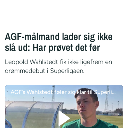
AGF-målmand lader sig ikke
slå ud: Har prøvet det før
Leopold Wahlstedt fik ikke ligefrem en
drømmedebut i Superligaen.
AGF’s Wahlstedt føler sig klar til Superliga