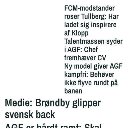
FCM-modstander
roser Tullberg: Har
ladet sig inspirere
af Klopp
Talentmassen syder
i AGF: Chef
fremhæver CV
Ny model giver AGF
kampfri: Behøver
ikke flyve rundt på
banen
Medie: Brøndby glipper
svensk back
AGF er hårdt ramt: Skal