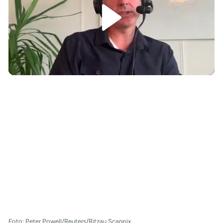
/
Foto: Peter Powell/Reuters/Ritzau Scanpix