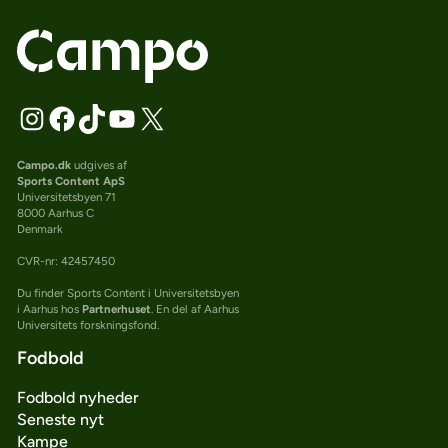
Campo.dk
udgives af
Sports Content ApS
Universitetsbyen 71
8000 Aarhus C
Denmark
CVR-nr: 42457450
Du finder Sports Content i Universitetsbyen
i Aarhus hos
Partnerhuset
. En del af Aarhus
Universitets forskningsfond.
Fodbold
Fodbold nyheder
Seneste nyt
Kampe