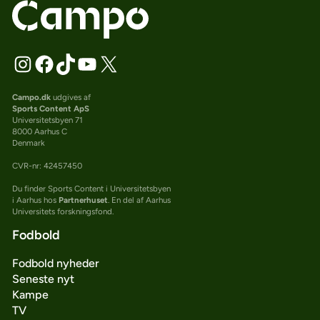
Campo.dk
udgives af
Sports Content ApS
Universitetsbyen 71
8000 Aarhus C
Denmark
CVR-nr: 42457450
Du finder Sports Content i Universitetsbyen
i Aarhus hos
Partnerhuset
. En del af Aarhus
Universitets forskningsfond.
Fodbold
Fodbold nyheder
Seneste nyt
Kampe
TV