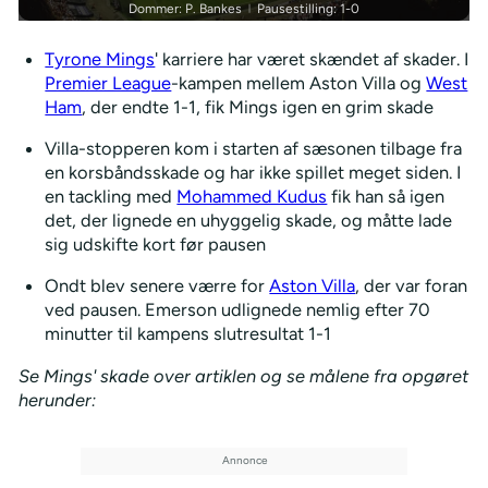
Dommer: P. Bankes
Pausestilling: 1-0
|
Tyrone Mings
' karriere har været skændet af skader. I
Premier League
-kampen mellem Aston Villa og
West
Ham
, der endte 1-1, fik Mings igen en grim skade
Villa-stopperen kom i starten af sæsonen tilbage fra
en korsbåndsskade og har ikke spillet meget siden. I
en tackling med
Mohammed Kudus
fik han så igen
det, der lignede en uhyggelig skade, og måtte lade
sig udskifte kort før pausen
Ondt blev senere værre for
Aston Villa
, der var foran
ved pausen. Emerson udlignede nemlig efter 70
minutter til kampens slutresultat 1-1
Se Mings' skade over artiklen og se målene fra opgøret
herunder: