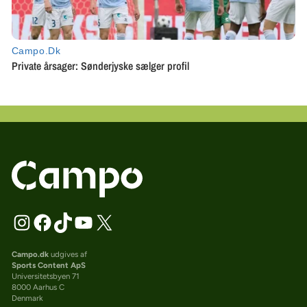
Campo.dk
udgives af
Sports Content ApS
Universitetsbyen 71
8000 Aarhus C
Denmark