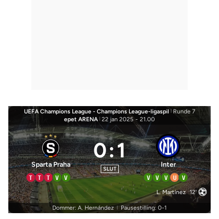
UEFA Champions League - Champions League-ligaspil
|
Runde 7
epet ARENA
|
22 jan 2025
-
21.00
0
:
1
Sparta Praha
Inter
SLUT
T
T
T
V
V
V
V
V
U
V
L. Martínez
12'
Dommer: A. Hernández
Pausestilling: 0-1
|