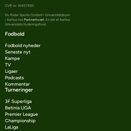
CVR-nr: 42457450
Du finder Sports Content i Universitetsbyen
i Aarhus hos
Partnerhuset
. En del af Aarhus
Universitets forskningsfond.
Fodbold
Fodbold nyheder
Seneste nyt
Kampe
TV
Ligaer
Podcasts
Kommentar
Turneringer
3F Superliga
Betinia LIGA
Premier League
Championship
LaLiga