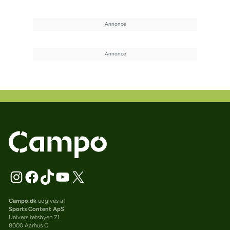
Campo.dk
udgives af
Sports Content ApS
Universitetsbyen 71
8000 Aarhus C