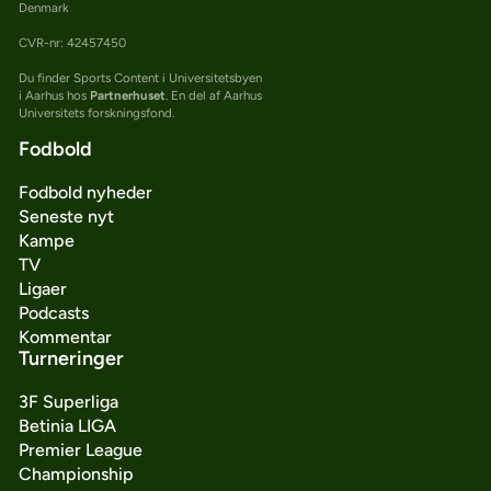
Denmark
CVR-nr: 42457450
Du finder Sports Content i Universitetsbyen
i Aarhus hos
Partnerhuset
. En del af Aarhus
Universitets forskningsfond.
Fodbold
Fodbold nyheder
Seneste nyt
Kampe
TV
Ligaer
Podcasts
Kommentar
Turneringer
3F Superliga
Betinia LIGA
Premier League
Championship