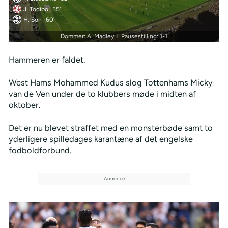
J. Todibo
55'
H. Son
60'
Dommer: A. Madley
Pausestilling: 1-1
|
Hammeren er faldet.
West Hams Mohammed Kudus slog Tottenhams Micky
van de Ven under de to klubbers møde i midten af
oktober.
Det er nu blevet straffet med en monsterbøde samt to
yderligere spilledages karantæne af det engelske
fodboldforbund.