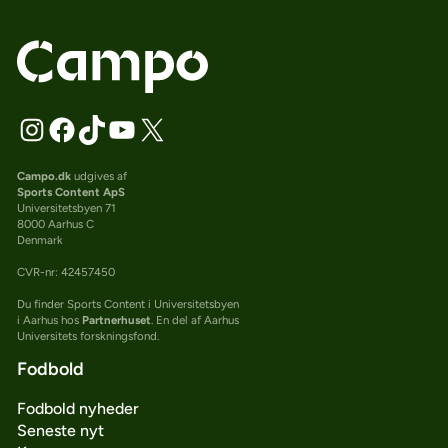
Campo.dk
udgives af
Sports Content ApS
Universitetsbyen 71
8000 Aarhus C
Denmark
CVR-nr: 42457450
Du finder Sports Content i Universitetsbyen
i Aarhus hos
Partnerhuset
. En del af Aarhus
Universitets forskningsfond.
Fodbold
Fodbold nyheder
Seneste nyt