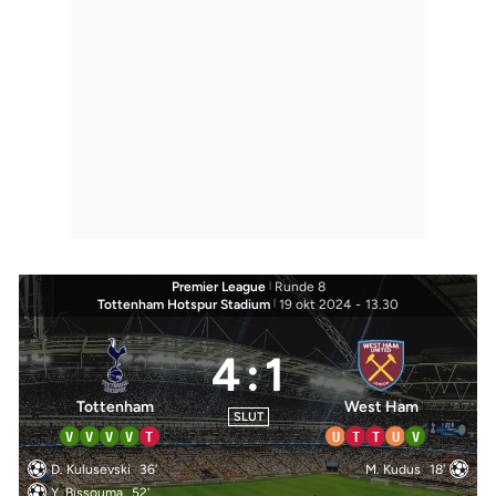
Premier League
|
Runde 8
Tottenham Hotspur Stadium
|
19 okt 2024
-
13.30
4
:
1
Tottenham
West Ham
SLUT
V
V
V
V
T
U
T
T
U
V
D. Kulusevski
36'
M. Kudus
18'
Y. Bissouma
52'