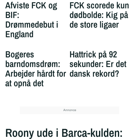
Afviste FCK og
FCK scorede kun
BIF:
dødbolde: Kig på
Drømmedebut i
de store ligaer
England
Bogeres
Hattrick på 92
barndomsdrøm:
sekunder: Er det
Arbejder hårdt for
dansk rekord?
at opnå det
Roony ude i Barca-kulden: