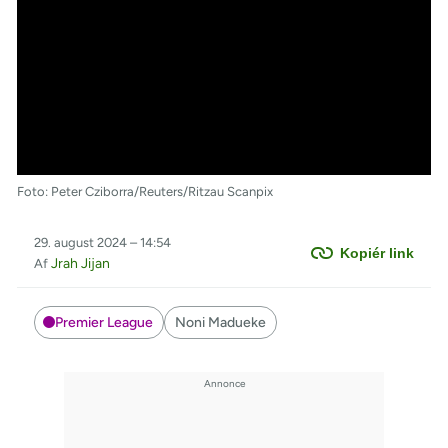
Foto: Peter Cziborra/Reuters/Ritzau Scanpix
29. august 2024 – 14:54
Kopiér link
Jrah Jijan
Af
Premier League
Noni Madueke