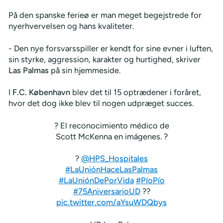
På den spanske ferieø er man meget begejstrede for
nyerhvervelsen og hans kvaliteter.
- Den nye forsvarsspiller er kendt for sine evner i luften,
sin styrke, aggression, karakter og hurtighed, skriver
Las Palmas
på sin hjemmeside.
I
F.C. København
blev det til 15 optrædener i foråret,
hvor det dog ikke blev til nogen udpræget succes.
? El reconocimiento médico de
Scott McKenna en imágenes. ?
?
@HPS_Hospitales
#LaUniónHaceLasPalmas
#LaUniónDePorVida
#PíoPío
#75AniversarioUD
??
pic.twitter.com/aYsuWDQbys