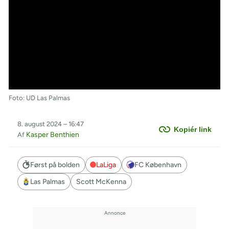
Foto: UD Las Palmas
8. august 2024 – 16:47
Kopiér link
Kasper Benthien
Af
Først på bolden
LaLiga
FC København
Las Palmas
Scott McKenna