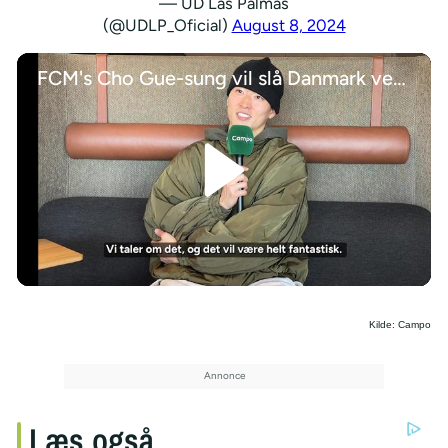
— UD Las Palmas
(@UDLP_Oficial)
August 8, 2024
FCM's Cho Gue-sung vil slå Danmark ved VM 2026
/
Kilde: Campo