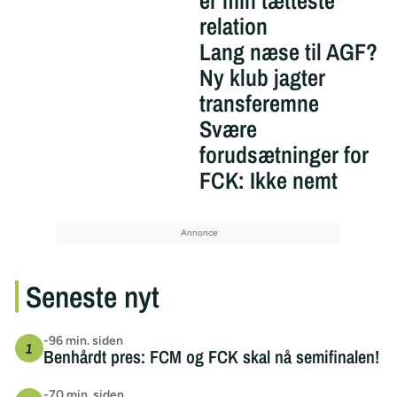
er min tætteste
relation
Lang næse til AGF?
Ny klub jagter
transferemne
Svære
forudsætninger for
FCK: Ikke nemt
Seneste nyt
-96 min. siden
Benhårdt pres: FCM og FCK skal nå semifinalen!
-70 min. siden