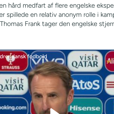
en hård medfart af flere engelske eksper
er spillede en relativ anonym rolle i k
homas Frank tager den engelske stjern
drer dansk fodbold