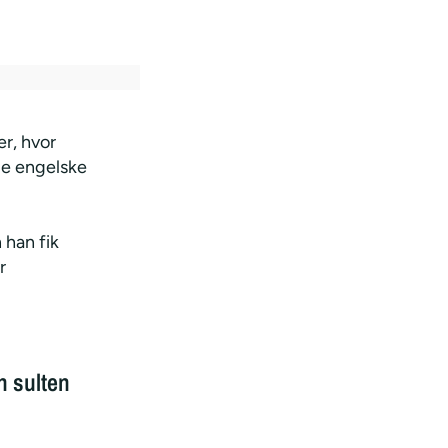
r, hvor
ge engelske
 han fik
r
 sulten