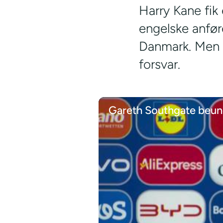
Harry Kane fik 
engelske anfør
Danmark. Men T
forsvar.
Gareth Southgate beun