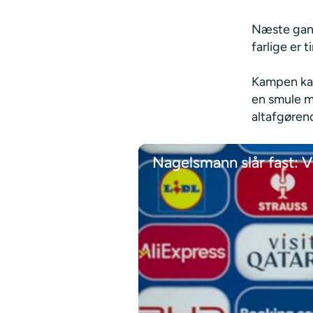
Næste gang
farlige er 
Kampen kan
en smule me
altafgøren
Nagelsmann slår fast: V