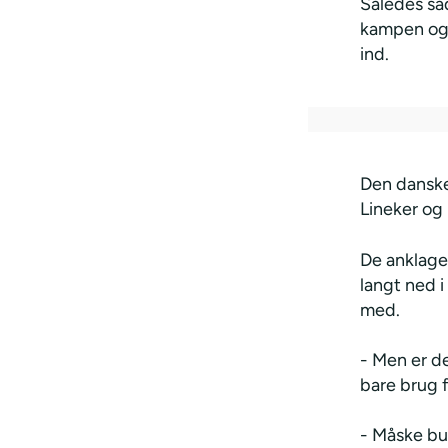
Således sad
kampen og k
ind.
Den dansk
Lineker og
De anklaged
langt ned i
med.
- Men er de
bare brug f
- Måske bu