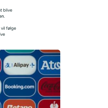
t blive
en
.
vil følge
ive