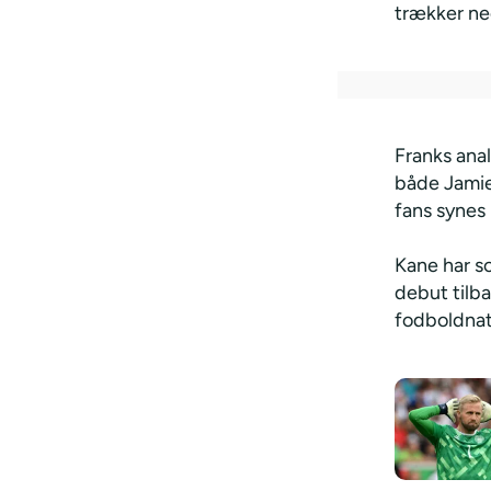
trækker ne
Franks ana
både Jamie
fans synes
Kane har sc
debut tilba
fodboldnat