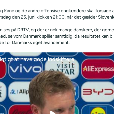
 Kane og de andre offensive englændere skal forsøge a
tirsdag den 25. juni klokken 21:00, når det gælder
Sloveni
 ses på DRTV, og der er nok mange danskere, der gerne 
d, selvom Danmark spiller samtidig, da resultatet kan bl
de for Danmarks eget avancement.
igtigt at have gode indskiftere