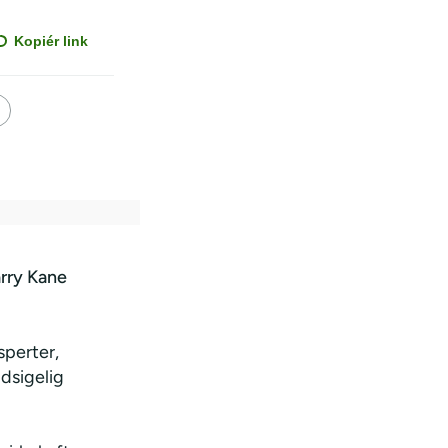
Kopiér link
rry Kane
sperter,
dsigelig