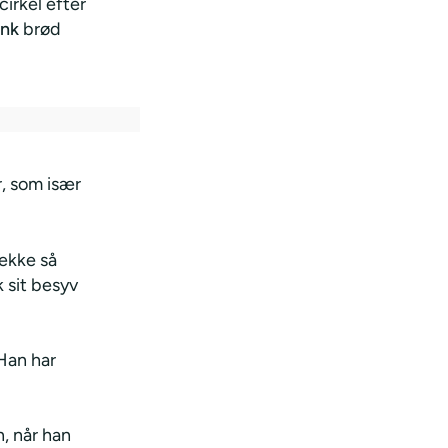
irkel efter
ank
brød
r, som især
række så
k sit besyv
 Han har
, når han