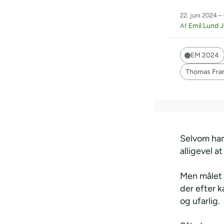
22. juni 2024 –
Emil Lund 
Af
EM 2024
Thomas Fra
Selvom han
alligevel a
Men målet v
der efter k
og ufarlig.