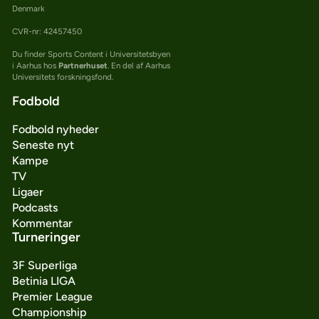
Denmark
CVR-nr: 42457450
Du finder Sports Content i Universitetsbyen
i Aarhus hos
Partnerhuset
. En del af Aarhus
Universitets forskningsfond.
Fodbold
Fodbold nyheder
Seneste nyt
Kampe
TV
Ligaer
Podcasts
Kommentar
Turneringer
3F Superliga
Betinia LIGA
Premier League
Championship