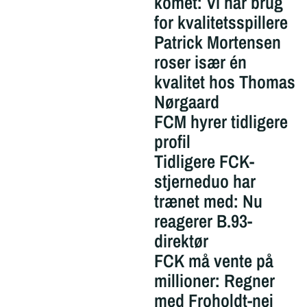
komet: Vi har brug
for kvalitetsspillere
Patrick Mortensen
roser især én
kvalitet hos Thomas
Nørgaard
FCM hyrer tidligere
profil
Tidligere FCK-
stjerneduo har
trænet med: Nu
reagerer B.93-
direktør
FCK må vente på
millioner: Regner
med Froholdt-nej