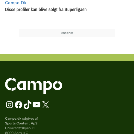
Campo.dk
udgives af
Sports Content ApS
Universitetsbyen 71
8000 Aarhus C