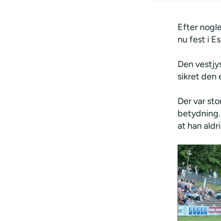
Efter nogl
nu fest i E
Den vestjy
sikret den 
Der var sto
betydning. 
at han aldr