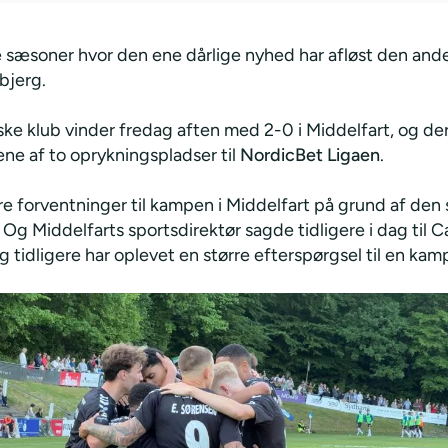
e sæsoner hvor den ene dårlige nyhed har afløst den ande
sbjerg.
ske klub vinder fredag aften med 2-0 i Middelfart, og d
ene af to oprykningspladser til
NordicBet Ligaen
.
re forventninger til kampen i Middelfart på grund af den 
Og Middelfarts sportsdirektør sagde tidligere i dag til 
ig tidligere har oplevet en større efterspørgsel til en kam