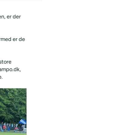
n, er der
ermed er de
store
Campo.dk,
p.