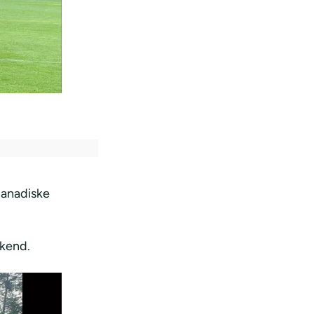
 canadiske
ekend.