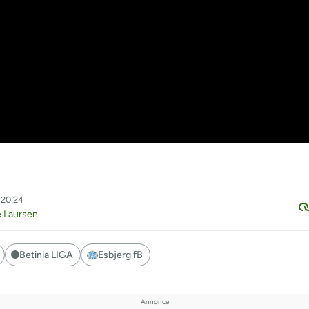
 20:24
e Laursen
Betinia LIGA
Esbjerg fB