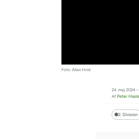
Foto: Allan Hvid
24. maj 2024 –
Peter Hasl
Af
2. Division