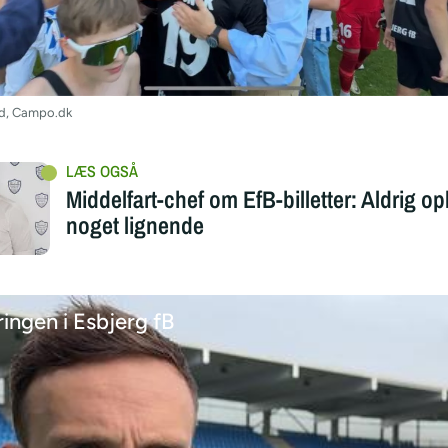
id, Campo.dk
Middelfart-chef om EfB-billetter: Aldrig op
noget lignende
ringen i Esbjerg fB