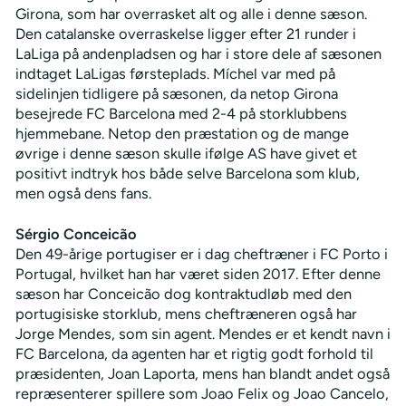
Girona, som har overrasket alt og alle i denne sæson.
Den catalanske overraskelse ligger efter 21 runder i
LaLiga på andenpladsen og har i store dele af sæsonen
indtaget LaLigas førsteplads. Míchel var med på
sidelinjen tidligere på sæsonen, da netop Girona
besejrede FC Barcelona med 2-4 på storklubbens
hjemmebane. Netop den præstation og de mange
øvrige i denne sæson skulle ifølge AS have givet et
positivt indtryk hos både selve Barcelona som klub,
men også dens fans.
Sérgio Conceicão
Den 49-årige portugiser er i dag cheftræner i FC Porto i
Portugal, hvilket han har været siden 2017. Efter denne
sæson har Conceicão dog kontraktudløb med den
portugisiske storklub, mens cheftræneren også har
Jorge Mendes, som sin agent. Mendes er et kendt navn i
FC Barcelona, da agenten har et rigtig godt forhold til
præsidenten, Joan Laporta, mens han blandt andet også
repræsenterer spillere som Joao Felix og Joao Cancelo,