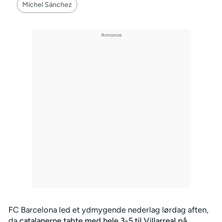
Míchel Sánchez
FC Barcelona led et ydmygende nederlag lørdag aften,
da
catalanerne tabte med hele 3-5 til Villarreal på