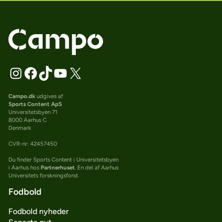
Campo.dk
udgives af
Sports Content ApS
Universitetsbyen 71
8000 Aarhus C
Denmark
CVR-nr: 42457450
Du finder Sports Content i Universitetsbyen
i Aarhus hos
Partnerhuset
. En del af Aarhus
Universitets forskningsfond.
Fodbold
Fodbold nyheder