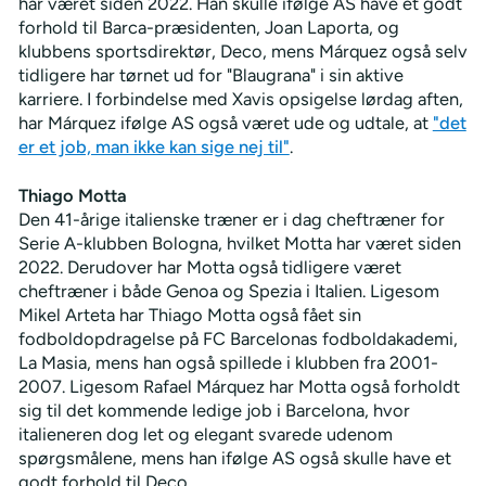
har været siden 2022. Han skulle ifølge AS have et godt
forhold til Barca-præsidenten, Joan Laporta, og
klubbens sportsdirektør, Deco, mens Márquez også selv
tidligere har tørnet ud for "Blaugrana" i sin aktive
karriere. I forbindelse med Xavis opsigelse lørdag aften,
har Márquez ifølge AS også været ude og udtale, at
"det
er et job, man ikke kan sige nej til"
.
Thiago Motta
Den 41-årige italienske træner er i dag cheftræner for
Serie A-klubben Bologna, hvilket Motta har været siden
2022. Derudover har Motta også tidligere været
cheftræner i både Genoa og Spezia i Italien. Ligesom
Mikel Arteta har Thiago Motta også fået sin
fodboldopdragelse på FC Barcelonas fodboldakademi,
La Masia, mens han også spillede i klubben fra 2001-
2007. Ligesom Rafael Márquez har Motta også forholdt
sig til det kommende ledige job i Barcelona, hvor
italieneren dog let og elegant svarede udenom
spørgsmålene, mens han ifølge AS også skulle have et
godt forhold til Deco.