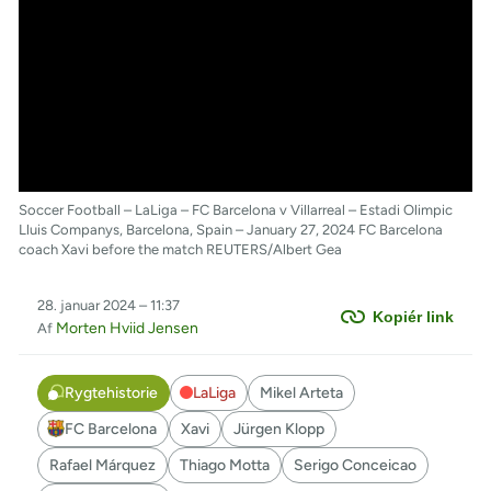
Soccer Football – LaLiga – FC Barcelona v Villarreal – Estadi Olimpic
Lluis Companys, Barcelona, Spain – January 27, 2024 FC Barcelona
coach Xavi before the match REUTERS/Albert Gea
28. januar 2024 – 11:37
Kopiér link
Morten Hviid Jensen
Af
Rygtehistorie
LaLiga
Mikel Arteta
FC Barcelona
Xavi
Jürgen Klopp
Rafael Márquez
Thiago Motta
Serigo Conceicao