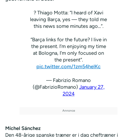
? Thiago Motta: “I heard of Xavi
leaving Barça, yes — they told me
this news some minutes ago…”.
“Barça links for the future? I live in
the present. I’m enjoying my time
at Bologna, I’m only focused on
the present”.
pic.twitter.com/1zm54helKc
— Fabrizio Romano
(@FabrizioRomano)
January 27,
2024
Míchel Sánchez
Den 48-årige spanske træner er i dag cheftræner i