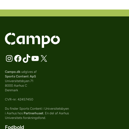
Campo.dk
udgives af
Sports Content ApS
Universitetsbyen 71
8000 Aarhus C
Denmark
CVR-nr: 42457450
Du finder Sports Content i Universitetsbyen
i Aarhus hos
Partnerhuset
. En del af Aarhus
Universitets forskningsfond.
Fodbold