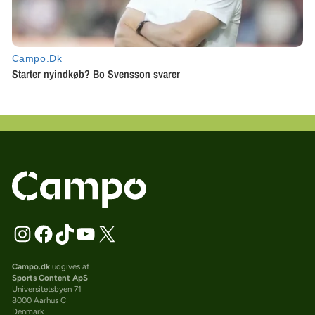
Campo.dk
udgives af
Sports Content ApS
Universitetsbyen 71
8000 Aarhus C
Denmark