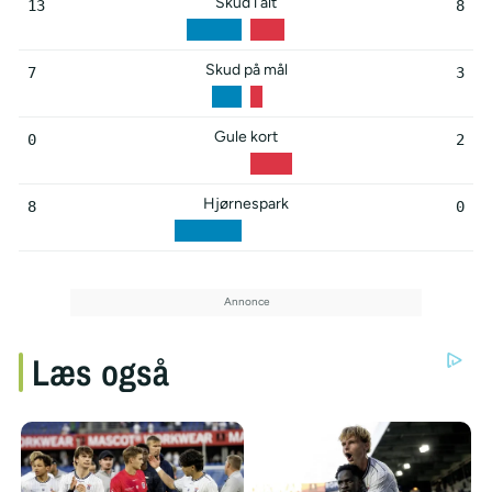
Skud i alt
13
8
Skud på mål
7
3
Gule kort
0
2
Hjørnespark
8
0