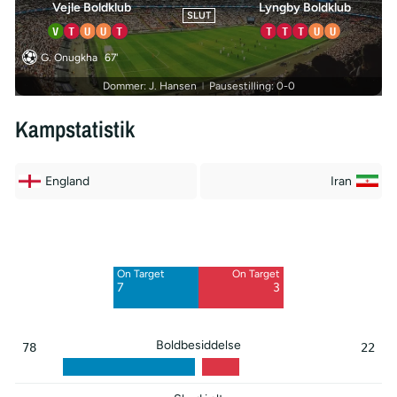
Vejle Boldklub
Lyngby Boldklub
SLUT
V
T
U
U
T
T
T
T
U
U
G. Onugkha
67'
Dommer: J. Hansen
Pausestilling: 0-0
|
Kampstatistik
England
Iran
Off Target
Off Target
6
5
On Target
On Target
7
3
Boldbesiddelse
78
22