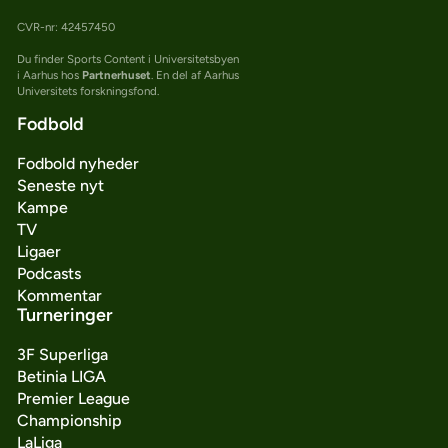
CVR-nr: 42457450
Du finder Sports Content i Universitetsbyen
i Aarhus hos
Partnerhuset
. En del af Aarhus
Universitets forskningsfond.
Fodbold
Fodbold nyheder
Seneste nyt
Kampe
TV
Ligaer
Podcasts
Kommentar
Turneringer
3F Superliga
Betinia LIGA
Premier League
Championship
LaLiga