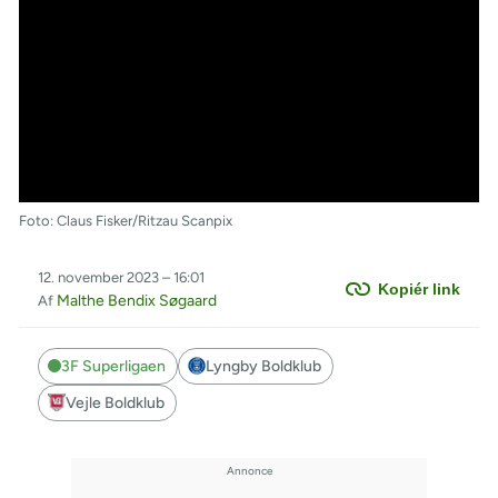
Foto: Claus Fisker/Ritzau Scanpix
12. november 2023 – 16:01
Kopiér link
Malthe Bendix Søgaard
Af
3F Superligaen
Lyngby Boldklub
Vejle Boldklub