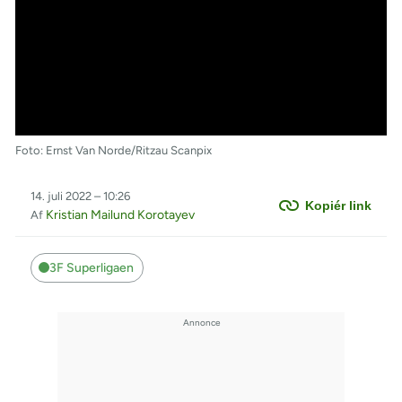
Foto: Ernst Van Norde/Ritzau Scanpix
14. juli 2022 – 10:26
Kopiér link
Kristian Mailund Korotayev
Af
3F Superligaen