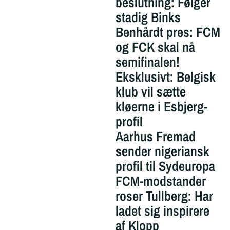
beslutning: Følger
stadig Binks
Benhårdt pres: FCM
og FCK skal nå
semifinalen!
Eksklusivt: Belgisk
klub vil sætte
kløerne i Esbjerg-
profil
Aarhus Fremad
sender nigeriansk
profil til Sydeuropa
FCM-modstander
roser Tullberg: Har
ladet sig inspirere
af Klopp