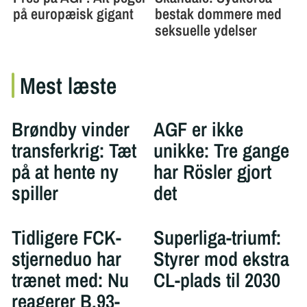
Mest læste
Brøndby vinder
AGF er ikke
transferkrig: Tæt
unikke: Tre gange
på at hente ny
har Rösler gjort
spiller
det
Tidligere FCK-
Superliga-triumf:
stjerneduo har
Styrer mod ekstra
trænet med: Nu
CL-plads til 2030
reagerer B.93-