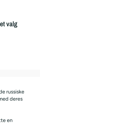
let valg
de russiske
 med deres
tte en