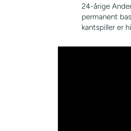
24-årige Anders
permanent basi
kantspiller er h