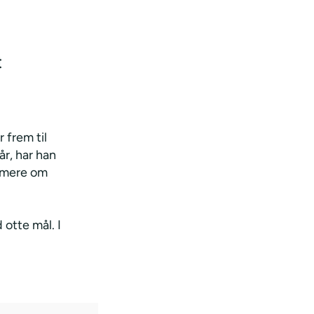
t
 frem til
år, har han
s mere om
otte mål. I
.