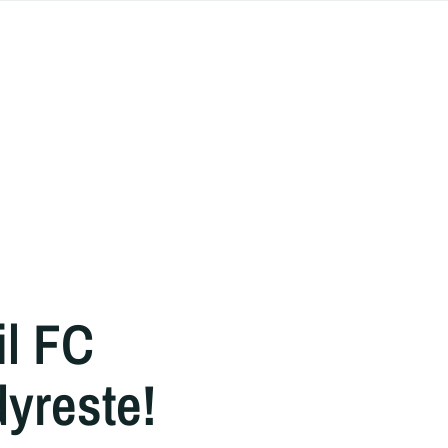
il FC
dyreste!