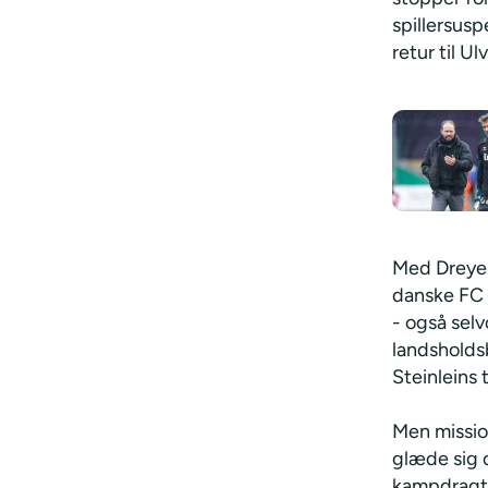
spillersus
retur til U
Med Dreyer
danske FC 
- også selv
landsholdsb
Steinleins 
Men missio
glæde sig 
kampdragt 