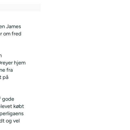
å en James
r om fred
n
 Dreyer hjem
ne fra
t på
af gode
blevet købt
uperligaens
dt og vel