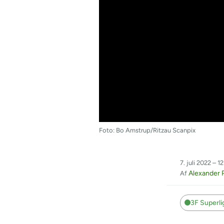
Foto: Bo Amstrup/Ritzau Scanpix
7. juli 2022 – 12
Alexander 
Af
3F Superl