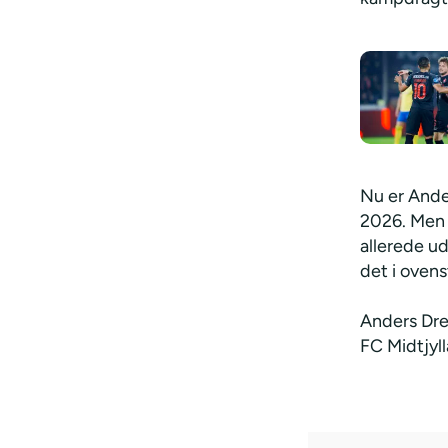
Nu er Ande
2026. Men s
allerede u
det i ovens
Anders Dre
FC Midtjyll