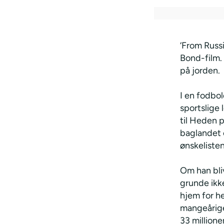
‘From Russi
Bond-film.
på jorden.
I en fodbol
sportslige 
til Heden 
baglandet 
ønskelisten
Om han bli
grunde ikk
hjem for he
mangeårige
33 millione