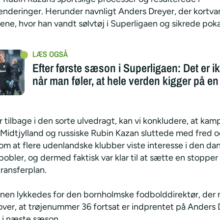
penderinger. Herunder navnligt Anders Dreyer, der kortva
lvene, hvor han vandt sølvtøj i Superligaen og sikrede poka
Efter første sæson i Superligaen: Det er ik
når man føler, at hele verden kigger på en
 tilbage i den sorte ulvedragt, kan vi konkludere, at ka
Midtjylland og russiske Rubin Kazan sluttede med fred o
om at flere udenlandske klubber viste interesse i den da
obler, og dermed faktisk var klar til at sætte en stopper 
transferplan.
nen lykkedes for den bornholmske fodbolddirektør, der 
over, at trøjenummer 36 fortsat er indprentet på Anders 
i næste sæson.