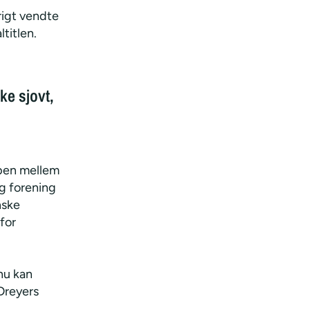
rigt vendte
ltitlen.
ke sjovt,
mpen mellem
g forening
nske
for
nu kan
Dreyers