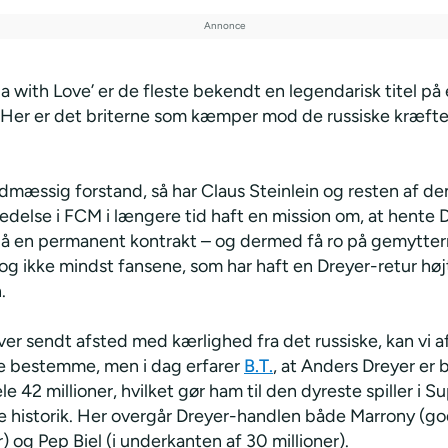
a with Love’ er de fleste bekendt en legendarisk titel p
 Her er det briterne som kæmper mod de russiske kræfte
dmæssig forstand, så har Claus Steinlein og resten af de
ledelse i FCM i længere tid haft en mission om, at hente
på en permanent kontrakt – og dermed få ro på gemytter
og ikke mindst fansene, som har haft en Dreyer-retur høj
.
ver sendt afsted med kærlighed fra det russiske, kan vi 
e bestemme, men i dag erfarer
B.T.
, at Anders Dreyer er 
le 42 millioner, hvilket gør ham til den dyreste spiller i S
 historik. Her overgår Dreyer-handlen både Marrony (go
r) og Pep Biel (i underkanten af 30 millioner).