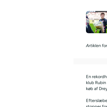
Artiklen fo
En rekordh
klub Rubin
køb af Drey
Efterslæbet
stopper for